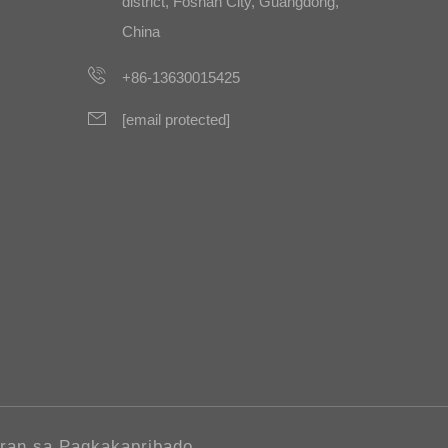
district, Foshan City, Guangdong,
China
+86-13630015425
[email protected]
ran sa Pagkakapribado