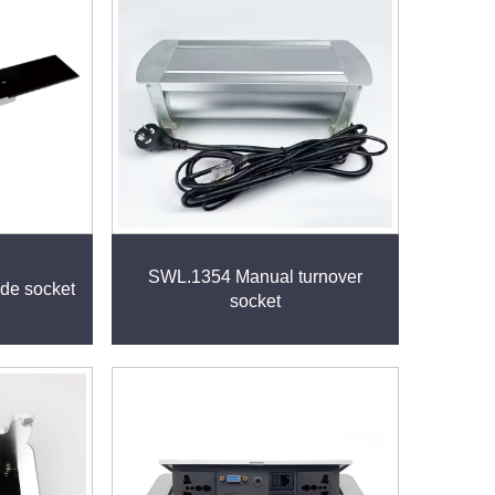
SWL.1354 Manual turnover
ide socket
socket