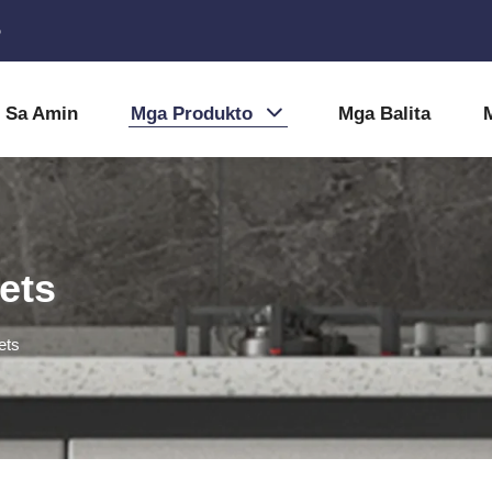
5
 Sa Amin
Mga Produkto
Mga Balita
ets
ets