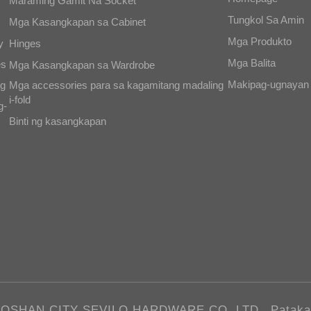
Maraming Gamit Na Socket
Tungkol Sa Amin
Mga Kasangkapan sa Cabinet
Mga Produkto
y
Hinges
Mga Balita
es
Mga Kasangkapan sa Wardrobe
Makipag-ugnayan
ng
Mga accessories para sa kagamitang madaling
i-fold
g-
Binti ng kasangkapan
g FOSHAN CITY SEVILO HARDWARE CO.,LTD.
Pataka