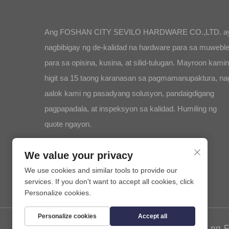
Ang FOSHAN CITY SEVILO HARDWARE CO.,LTD. a
nagbibigay ng de-kalidad na hardware para sa muwebl
para sa opisina, kusina, at silid-tulugan. Mayroon kami
higit sa 15 taong karanasan sa pagmamanupaktura, na
aalok kami ng pasadyang solusyon, pandaigdigang
pagpapadala, at inspeksyon sa kalidad. Humiling ng
quote ngayon.
We value your privacy
We use cookies and similar tools to provide our
services. If you don't want to accept all cookies, click
Personalize cookies.
Personalize cookies
Accept all
Karapatan © 2025 n