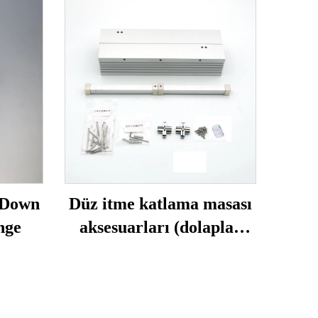
 Down
Düz itme katlama masası
nge
aksesuarları (dolaplar
olmadan)