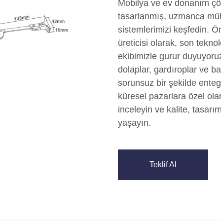
Mobilya ve ev donanım çöz
tasarlanmış, uzmanca mühe
sistemlerimizi keşfedin. Ö
üreticisi olarak, son tekno
ekibimizle gurur duyuyoruz
dolaplar, gardıroplar ve b
sorunsuz bir şekilde entegre 
küresel pazarlara özel ola
inceleyin ve kalite, tas
yaşayın.
Teklif Al