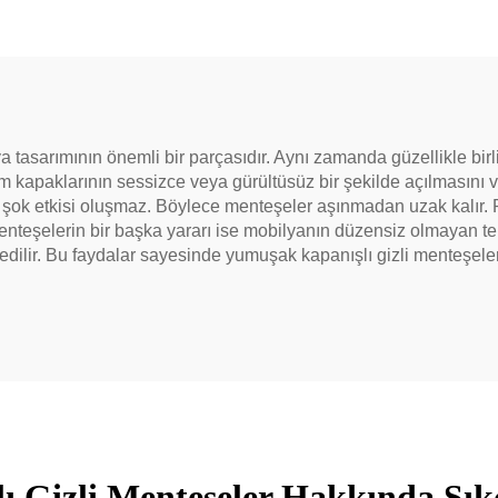
tasarımının önemli bir parçasıdır. Aynı zamanda güzellikle birlik
m kapaklarının sessizce veya gürültüsüz bir şekilde açılmasını
k etkisi oluşmaz. Böylece menteşeler aşınmadan uzak kalır. Pra
r. Menteşelerin bir başka yararı ise mobilyanın düzensiz olmayan
ilir. Bu faydalar sayesinde yumuşak kapanışlı gizli menteşeler,
 Gizli Menteşeler Hakkında Sık