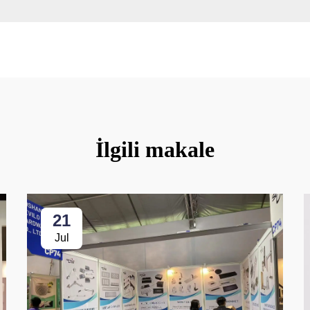
İlgili makale
21
Jul