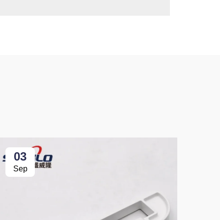
03
0
Sep
Se