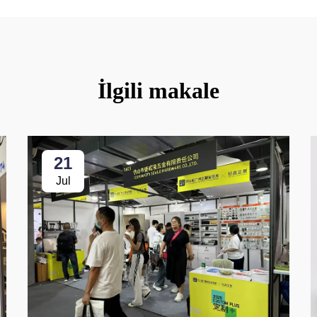
İlgili makale
21
Jul