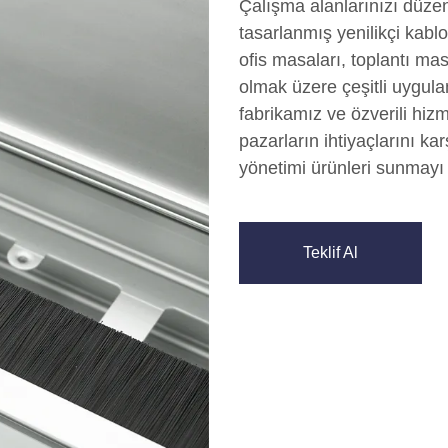
Çalışma alanlarınızı düzenl
tasarlanmış yenilikçi kabl
ofis masaları, toplantı ma
olmak üzere çeşitli uygulam
fabrikamız ve özverili hizme
pazarların ihtiyaçlarını ka
yönetimi ürünleri sunmayı 
Teklif Al