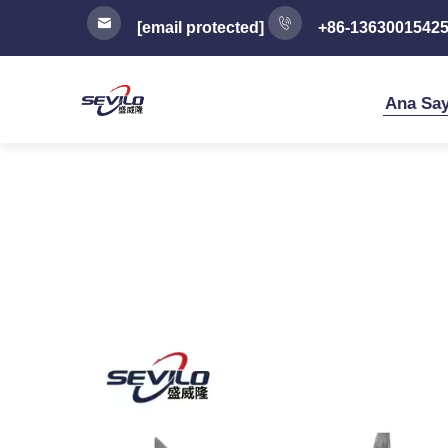
[email protected]
+86-1363001542
Ana Say