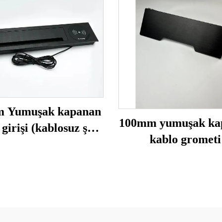
 Yumuşak kapanan
100mm yumuşak ka
 girişi (kablosuz şarj
kablo grometi
ile)