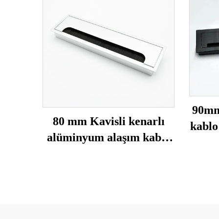
90mm
80 mm Kavisli kenarlı
kablo
alüminyum alaşım kablo
girişi