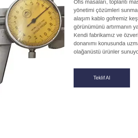
Ofis masaları, toplantı ma
yönetimi çözümleri sunmak
alaşım kablo gofremiz keşf
görünümünü artırmanın yanı
Kendi fabrikamız ve özveri
donanımı konusunda uzman
olağanüstü ürünler sunuyo
Teklif Al