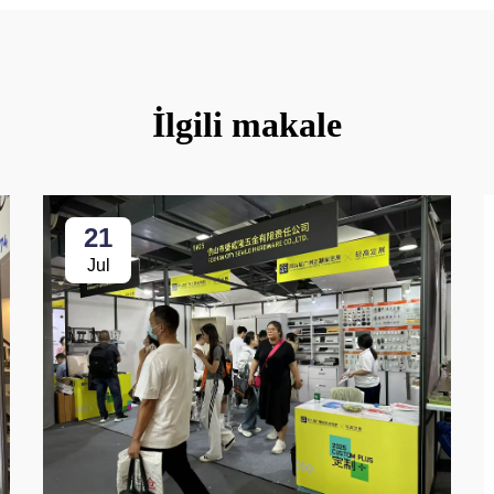
İlgili makale
21
Jul