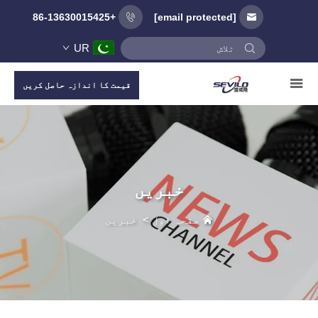
+86-13630015425
[email protected]
UR
قیمت کا اندازہ حاصل کریں
خبریں
صفحہ اول
>
خبریں