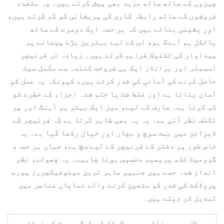
چیزوں کے ساتھ ساتھ مزید بھی پیش کرتے ہیں۔ وہ متعدد
فروشوں کے ساتھ رابطہ کاری کی پریشانی کو کم کرتے ہیں،
اور یقینی بناتے ہیں کہ ہر حصہ ایک دوسرے کے ساتھ
بالکل ہم آہنگ ہو، اس کے لیے بہترین بڑے پیمانے پر
پیداوار کی تکنیک فراہم کرتے ہیں۔ زیادہ تر فرنیچر
اسمبلر اور برانڈز ایک ہی فروخت کنندہ سے مکمل سیٹ
حاصل کرنے کی آسانی کی قدر کرتے ہیں، کیونکہ یہ عمل کو
آسان بناتا ہے اور غلط فٹ یا ختم شدہ اجزاء کے خطرے کو
کم کرتا ہے۔ صارف کے لیے، میز ایک بہتر ہم آہنگ اور پر
تکلف نظر آتی ہے۔ یہ یہ بھی ظاہر کرتا ہے کہ فرنیچر کے
ڈیزائن میں بہت سوچ و بچار اور خیال رکھا گیا ہے۔ یہ
خاص طور پر دفتر کے فرنیچر کے لیے سچ ہے، جہاں ہر حصہ،
گرومیٹ تک، پریمیم محسوس ہونا چاہیے۔ یہ چھوٹے، نظر
انداز شدہ حصے ہیں جنہیں ماہر ترین مینوفیکچررز پورے
پروڈکٹ کی قدر کو متعین کرنے والے نمایاں عناصر میں
تبدیل کر دیتے ہیں۔
پچھلا:
جدید دفاتر میں پلاسٹک کیبل گرومیٹ کے فوائد