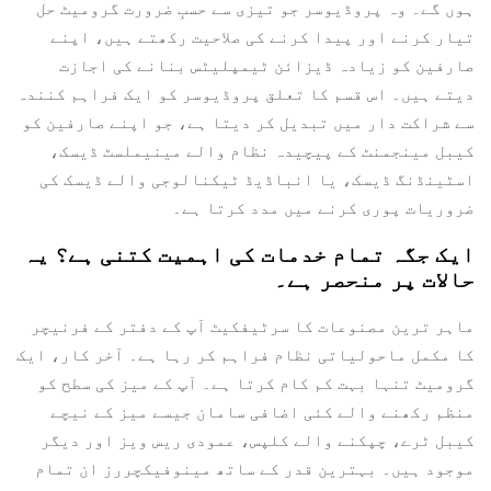
ہوں گے۔ وہ پروڈیوسر جو تیزی سے حسبِ ضرورت گرومیٹ حل
تیار کرنے اور پیدا کرنے کی صلاحیت رکھتے ہیں، اپنے
صارفین کو زیادہ ڈیزائن ٹیمپلیٹس بنانے کی اجازت
دیتے ہیں۔ اس قسم کا تعلق پروڈیوسر کو ایک فراہم کنندہ
سے شراکت دار میں تبدیل کر دیتا ہے، جو اپنے صارفین کو
کیبل مینجمنٹ کے پیچیدہ نظام والے مینیملسٹ ڈیسک،
اسٹینڈنگ ڈیسک، یا انباڈیڈ ٹیکنالوجی والے ڈیسک کی
ضروریات پوری کرنے میں مدد کرتا ہے۔
ایک جگہ تمام خدمات کی اہمیت کتنی ہے؟ یہ
حالات پر منحصر ہے۔
ماہر ترین مصنوعات کا سرٹیفکیٹ آپ کے دفتر کے فرنیچر
کا مکمل ماحولیاتی نظام فراہم کر رہا ہے۔ آخر کار، ایک
گرومیٹ تنہا بہت کم کام کرتا ہے۔ آپ کے میز کی سطح کو
منظم رکھنے والے کئی اضافی سامان جیسے میز کے نیچے
کیبل ٹرے، چپکنے والے کلپس، عمودی ریس ویز اور دیگر
موجود ہیں۔ بہترین قدر کے ساتھ مینوفیکچررز ان تمام