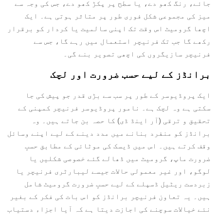
جائے، رنگ کھو دے، یا سطح پر پکڑ کھو دے، جس کی وجہ سے
میز کی مجموعی شکل فوری طور پر متاثر ہوتی ہے۔ ایک
اچھا گرومیٹ اس وقت تک اپنی سالمیت یا کردار کو برقرار
رکھے گا جب تک فرنیچر استعمال میں رہے گا، جس سے
فرنیچر سازیگروں کی اچھی تصویر بنے گی۔
برانڈز کے لیے حسب ضرورت اور لچک
ایک پروڈیوسر کے طور پر سب سے بڑی قدر جو پیش کی جا
سکتی ہے وہ لچک ہے۔ نامور پروڈیوسر فرنیچر کمپنی کے
تحقیق و ترقی (آر اینڈ ڈی) کا حصہ بن جاتے ہیں۔ وہ
برانڈز کو منفرد بنانے میں مدد دینے کے لیے اپنے وسائل
وقف کرتے ہیں۔ اس میں ڈیسک کی موٹائی کے مطابق حسبِ
ضرورت ماپ، گرومیٹ میں ڈھالے گئے خصوصی شکلیں یا
لوگو، اور غیر معمولی حالات جیسے لیبارٹری فرنیچر یا
زبردست ریٹیل ڈسپلے کے لیے حسبِ ضرورت گرومیٹ شامل
ہیں۔ یہ تعاون فرنیچر برانڈز کو اس بات کی فکر کے بغیر
نئے خیالات سوچنے کی اجازت دیتا ہے کہ آیا اجزاء دستیاب