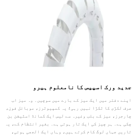
جدید ورک اسپیس کا نامعلوم ہیرو
اپنے دفتر میں ایک میز کے بارے میں سوچیں۔ وہ میز اب
صرف لکڑی کا ٹکڑا نہیں رہی؛ یہ کمپیوٹرز، موبائل فون،
چارجرز، میز کے بلب وغیرہ سے لیس ایک کمانڈ اسٹیشن بن
چکی ہے۔ ہر چیز کی ایک تار ہوتی ہے۔ بغیر انتظام کے، یہ
تاریں جہاں لوگ کام کرتے ہیں، وہاں ایک الجھی ہوئی،