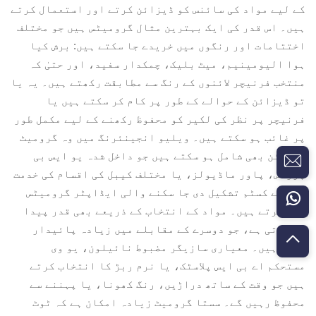
کے لیے مواد کی سائنس کو ڈیزائن کرتے اور استعمال کرتے
ہیں۔ اس قدر کی ایک بہترین مثال گرومیٹس ہیں جو مختلف
اختتامات اور رنگوں میں خریدے جا سکتے ہیں: برش کیا
ہوا الیومینیم، میٹ بلیک، چمکدار سفید، اور حتیٰ کہ
منتخب فرنیچر لائنوں کے رنگ سے مطابقت رکھتے ہیں۔ یہ یا
تو ڈیزائن کے حوالے کے طور پر کام کر سکتے ہیں یا
فرنیچر پر نظر کی لکیر کو محفوظ رکھنے کے لیے مکمل طور
پر غائب ہو سکتے ہیں۔ ویلیو انجینئرنگ میں وہ گرومیٹ
ڈیزائن بھی شامل ہو سکتے ہیں جو داخل شدہ یو ایس بی
پورٹس، پاور ماڈیولز، یا مختلف کیبل کی اقسام کی خدمت
کے لیے کسٹم تشکیل دی جا سکنے والی ایڈاپٹر گرومیٹس
پیش کرتے ہیں۔ مواد کے انتخاب کے ذریعے بھی قدر پیدا
کی جاتی ہے، جو دوسرے کے مقابلے میں زیادہ پائیدار
ہوتے ہیں۔ معیاری سازیگر مضبوط نائیلون، یو وی
مستحکم اے بی ایس پلاسٹک، یا نرم ربڑ کا انتخاب کرتے
ہیں جو وقت کے ساتھ دراڑیں، رنگ کھونا، یا پہننے سے
محفوظ رہیں گے۔ سستا گرومیٹ زیادہ امکان ہے کہ ٹوٹ