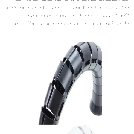
دیتا ہے۔ وہ صرف کیبل چھپانے سے کہیں زیادہ پیچیدگیوں
تک جاتے ہیں۔ وہ متعلقہ فرنیچر کی خوبصورتی،
کارکردگی، اور پائیداری میں نمایاں بہتری لاتے ہیں۔