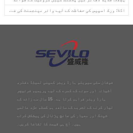
اگلا:
ورک اسپیس کی حفاظت کے لیے وائر مینجمنٹ کی ضروریات
فوشان سٹی سیویلو ہارڈ ویئر کمپنی لمیٹڈ دفتر،
آشیانہ اور سونے کے کمرے کے لیے پریمیم فرنیچر
ہارڈ ویئر فراہم کرتا ہے۔ 15 سال سے زائد کے
تیار کرنے کے تجربے کے ساتھ، ہم کسٹم حل، عالمی
شپنگ اور معیار کی جانچ پڑتال کی پیشکش کرتے
ہیں۔ آج ہی قیمت کا تقاضا کریں۔