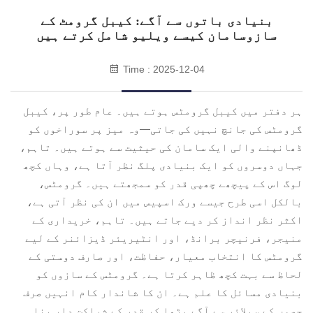
بنیادی باتوں سے آگے: کیبل گرومٹ کے
سازوسامان کیسے ویلیو شامل کرتے ہیں
Time : 2025-12-04
ہر دفتر میں کیبل گرومٹس ہوتے ہیں۔ عام طور پر، کیبل
گرومٹس کی جانچ نہیں کی جاتی—وہ میز پر سوراخوں کو
ڈھانپنے والی ایک سامان کی حیثیت سے ہوتے ہیں۔ تاہم،
جہاں دوسروں کو ایک بنیادی پلگ نظر آتا ہے، وہاں کچھ
لوگ اس کے پیچھے چھپی قدر کو سمجھتے ہیں۔ گرومٹس،
بالکل اسی طرح جیسے ورک اسپیس میں ان کی نظر آتی ہے،
اکثر نظر انداز کر دیے جاتے ہیں۔ تاہم، خریداری کے
منیجر، فرنیچر برانڈ، اور انٹیریئر ڈیزائنر کے لیے
گرومٹس کا انتخاب معیار، حفاظت، اور صارف دوستی کے
لحاظ سے بہت کچھ ظاہر کرتا ہے۔ گرومٹس کے سازوں کو
بنیادی مسائل کا علم ہے۔ ان کا شاندار کام انہیں صرف
حصوں کے سپلائر سے آگے بڑھا کر قدر کے شراکت دار بنا