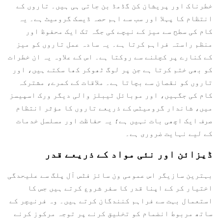
خطرناک اور پریشان کن گڈمڈ بن جاتی ہی ہیں۔ تاروں کے
انتظام کا پہلا اور سب سے اہم حصہ ڈیسک گرومیٹ ہے۔ یہ
کام کی سطح سے میز کے نیچے کی جگہ تک ایک محفوظ اور
منظم راستہ فراہم کرتا ہے۔ یہ سادہ عمل تاروں کو میز
کے کنارے پر کچلنے سے روکتا ہے۔ اس کے علاوہ یہ ان خطرات
کو بھی ختم کرتا ہے جن پر لوگ ٹھوکر کھا سکتے ہیں، اور
تاروں کو نقصان سے بچاتا ہے۔ ملاقات کے کمرے، مشترکہ
کام کی جگہیں، اور موبائل ٹیبلز والی دیگر ورک اسپیسز
میں، شاندار گرومیٹس کے ذریعے تاروں کا مؤثر انتظام
صرف ایک اچھی بات نہیں ہے؛ یہ حفاظت اور مسلسل خدمات
کے لیے نہایت ضروری ہے۔
ڈیزائن اور نئی مواد کے ذریعے قدر
بہترین سازیگر اس عمومی ون سائز فٹس آل پلگ سے علیحدگی
اختیار کر کے اپنا قدر کا سفر شروع کرتے ہیں جس کا
استعمال بہت سے فراہم کنندگان کرتے ہیں۔ وہ فرنیچر کے
ساتھ مربوط انضمام کو تخلیق کرنے پر توجہ مرکوز کرنے