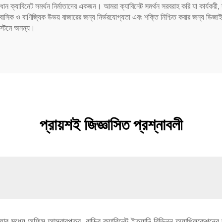
ধান ক্যাবিনেট সমর্থন নির্মাতাদের একজন। আমরা ক্যাবিনেট সমর্থন সরবরাহ করি যা কার্যকরী
বাসিক ও বাণিজ্যিক উভয় বাজারের জন্য নির্ভরযোগ্যতা এবং শক্তি নিশ্চিত করার জন্য ডিজ
স্টেমে অনন্য।
প্রায়শই জিজ্ঞাসিত প্রশ্নাবলী
যার মধ্যে অফিস আসবাবপত্র, বাড়ির ক্যাবিনেট ইত্যাদি বিভিন্ন অ্যাপ্লিকেশনের জ