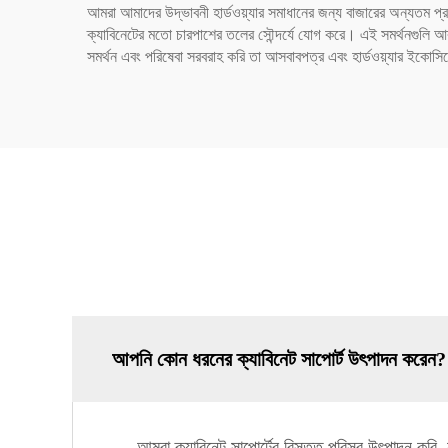
আমরা আমাদের উদ্ভাবনী হার্ডওয়্যার সমাধানের জন্য বাজারের অন্যতম প্র
ক্যাবিনেটের মতো চারপাশের তলের সৌন্দর্যে যোগ করে। এই সমর্থনগুলি আ
সমর্থন এবং পরিষেবা সরবরাহ করি তা আসবাবপত্র এবং হার্ডওয়্যার ইকোসি
আপনি কোন ধরনের ক্যাবিনেট সাপোর্ট উৎপাদন করেন?
আমরা ক্যাবিনেট সাপোর্টের বিস্তৃত পরিসর উৎপাদন করি, 