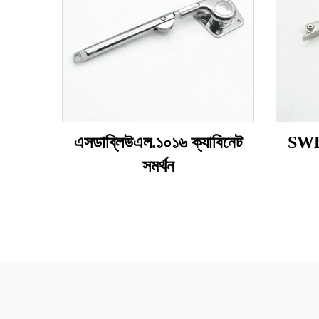
এসডাব্লিউএল.১০১৬ ক্যাবিনেট
SWL.
সমর্থন