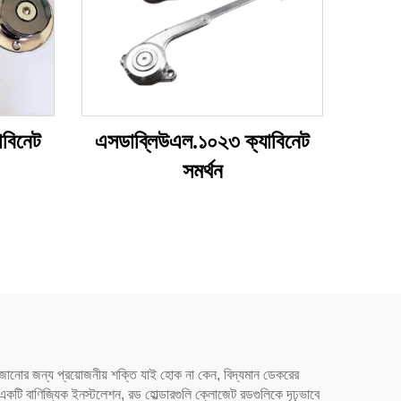
বিনেট
এসডাব্লিউএল.১০২৩ ক্যাবিনেট
সমর্থন
সাজানোর জন্য প্রয়োজনীয় শক্তি যাই হোক না কেন, বিদ্যমান ডেকরের
টি বাণিজ্যিক ইনস্টলেশন, রড হোল্ডারগুলি ক্লোজেট রডগুলিকে দৃঢ়ভাবে