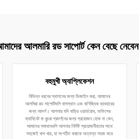
মাদের আলমারি রড সাপোর্ট কেন বেছে নেবে
বহুমুখী অ্যাপ্লিকেশন
বিভিন্ন ধরনের স্থাপনের জন্য ডিজাইন করা, আমাদের
আলমিরা রড সাপোর্টগুলি বাসস্থান এবং বাণিজ্যিক ব্যবহারের
জন্য আদর্শ। আপনার যদি বাড়ির ওয়ার্ডরোব, অফিসের
ক্যাবিনেট বা খুচরা প্রদর্শনের জন্য প্রয়োজন হোক না কেন,
আমাদের সমাধানগুলি আপনার নির্দিষ্ট প্রয়োজনীয়তার সাথে
সহজেই খাপ খায়, যা সংগঠিত করাকে অত্যন্ত সহজ করে