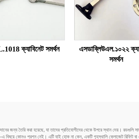
1018 ক্যাবিনেট সমর্থন
এসডাব্লিউএল.১০২২ ক্যা
সমর্থন
 প্রদানের জন্য তৈরি করা হয়েছে, যা তাদের প্রতিযোগীদের থেকে উপরে স্থান দেয়। রডগুলি 
—এ বিষয়ে কোনও প্রশ্ন নেই। এটি যাই হোক না কেন, একটি গৃহস্থালি ক্লোজেট রিফিট বা এক