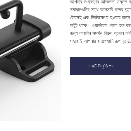
আপনার সংরক্ষণের অভিজ্ঞতা উন্নত করা
সমাধানগুলির সাথে আলমারি রডের চূড়
টেকসই এবং নির্ভরযোগ্য হওয়ার জন্য
অটুট থাকে। ওয়ার্ডরোব থেকে শুরু কর
জন্য নানাবিধ সমর্থন বিকল্প প্রদান
সহজেই আপনার জায়গাগুলি রূপান্তর
একটি উদ্ধৃতি পান