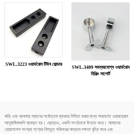
SWL.3223 ওয়ার্ডরোব টিউব হোল্ডার
SWL.3409 সমন্বয়যোগ্য ওয়ার্ডরোব
হিঞ্জিং সাপোর্ট
বাড়ি এবং ব্যবসায় স্থানের সর্বোত্তম ব্যবহার নিশ্চিত করার জন্য সাধারণত ওয়ারড্রোব
আনুষাঙ্গিকগুলি ব্যবহৃত হয়। এছাড়াও, এগুলি সংগঠনকে উন্নত করে। আমাদের
হোয়ালসেল সংগ্রহ পণ্যের বিস্তৃত পরিসরের মাধ্যমে দক্ষতা বৃদ্ধি করে এবং