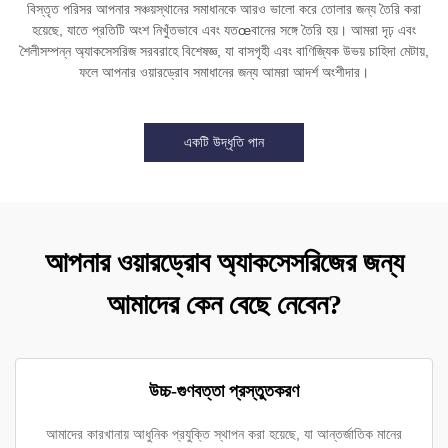
বিস্তৃত পরিসর আপনার সঞ্চয়স্থানের সমাধানকে আরও ভালো করে তোলার জন্য তৈরি করা
হয়েছে, যাতে প্রতিটি অংশ নিখুঁতভাবে এবং যতœবানের সঙ্গে তৈরি হয়। আমরা দৃঢ় এবং
শৈলীসম্পন্ন অ্যাকসেসরিজ সরবরাহে বিশেষজ্ঞ, যা বাসগৃহী এবং বাণিজ্যিক উভয় চাহিদা মেটায়,
ফলে আপনার ওয়ারড্রোব সমাধানের জন্য আমরা আদর্শ অংশীদার।
একটি উদ্ধৃতি পান
আপনার ওয়ারড্রোব অ্যাকসেসরিজের জন্য
আমাদের কেন বেছে নেবেন?
উচ্চ-গুণবত্তা প্রস্তুতকরণ
আমাদের কারখানায় আধুনিক প্রযুক্তি স্থাপন করা হয়েছে, যা আন্তর্জাতিক মানের