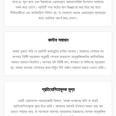
মানদণ্ড পূরণ করে এমন উচ্চমানের ওয়ারড্রোব অ্যাকসেসরিজ উৎপাদনে আমাদের
সক্ষম করে তোলে। প্রতিটি পণ্য কঠোর মান নিয়ন্ত্রণের মধ্য দিয়ে যায় যাতে
দীর্ঘস্থায়ীত্ব এবং কার্যকারিতা নিশ্চিত হয়, যা যেকোনো ধরনের ওয়ারড্রোব ব্যবহারের
জন্য এগুলিকে আদর্শ করে তোলে।
কাস্টম সমাধান
আমরা বুঝতে পারি যে প্রতিটি ক্লায়েন্টের চাহিদা আলাদা। আমাদের পেশাদার দল
আপনার নির্দিষ্ট প্রয়োজন অনুযায়ী পোশাক সংক্রান্ত আনুষাঙ্গিকগুলির কাস্টমাইজড
সমাধান প্রদানে নিবেদিত। আপনার যদি নির্দিষ্ট মাপ, উপকরণ বা ফিনিশের প্রয়োজন
হয়, আমরা আপনার পোশাকের জন্য নিখুঁত ফিট অর্জনে সহায়তা করতে এখানে আছি।
প্রতিযোগিতামূলক মূল্য
একটি হোয়ালসেল সরবরাহকারী হিসাবে, আমরা গুণমানের ক্ষতি না করেই
প্রতিযোগিতামূলক মূল্য দিয়ে থাকি। আমাদের সরাসরি উৎপাদন ক্ষমতা খরচ কম
রাখতে সাহায্য করে, যা আপনাকে আপনার গ্রাহকদের উচ্চমানের পোশাক আনুষাঙ্গিক