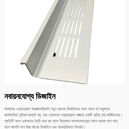
নবায়নযোগ্য ডিজাইন
আমাদের ওয়ারড্রোব অ্যাক্সেসরিগুলি নতুন ধরনের ডিজাইনের সাথে আসে যা শুধুমাত্র
কার্যকারিতা বৃদ্ধির জন্যই নয়, বরং যেকোনো ওয়ারড্রোব সজ্জায় একটি ছোঁয়া দেয় মার্জিততার।
প্রতিটি অংশ এমনভাবে তৈরি করা হয় যাতে বিদ্যমান আসবাবপত্রের সাথে সহজে খাপ খায়,
ফলে আপনি পান উচ্চ মানের ডিজাইন এবং ব্যবহারিকতা উভয়ই।