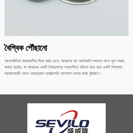
বৈশ্বিক পৌঁছানো
আন্তর্জাতিক বাজারগুলির দিকে নজর রেখে, আমাদের বড় অর্ডারগুলি দক্ষতার সাথে পূরণ করার
ক্ষমতা রয়েছে, যা আমাদের একটি নির্ভরযোগ্য সহযোগীতে পরিণত করে যারা একটি বিশ্বস্ত
সরবরাহকারী থেকে ওয়ারড্রোব অ্যাক্সেসরি হোলসেল কেনার জন্য খুঁজছেন।