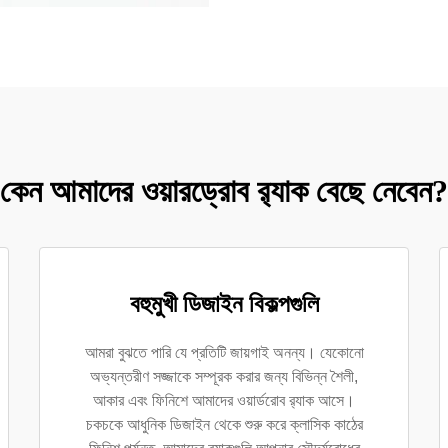
কেন আমাদের ওয়ারড্রোব র‍্যাক বেছে নেবেন?
বহুমুখী ডিজাইন বিকল্পগুলি
আমরা বুঝতে পারি যে প্রতিটি জায়গাই অনন্য। যেকোনো
অভ্যন্তরীণ সজ্জাকে সম্পূরক করার জন্য বিভিন্ন শৈলী,
আকার এবং ফিনিশে আমাদের ওয়ার্ডরোব র‍্যাক আসে।
চকচকে আধুনিক ডিজাইন থেকে শুরু করে ক্লাসিক কাঠের