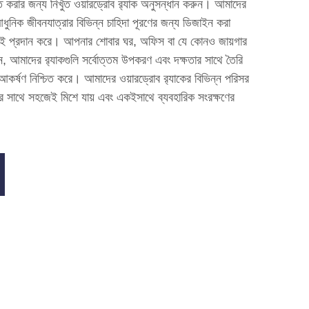
রার জন্য নিখুঁত ওয়ারড্রোব র‍্যাক অনুসন্ধান করুন। আমাদের
 আধুনিক জীবনযাত্রার বিভিন্ন চাহিদা পূরণের জন্য ডিজাইন করা
উভয়ই প্রদান করে। আপনার শোবার ঘর, অফিস বা যে কোনও জায়গার
 আমাদের র‍্যাকগুলি সর্বোত্তম উপকরণ এবং দক্ষতার সাথে তৈরি
ন আকর্ষণ নিশ্চিত করে। আমাদের ওয়ারড্রোব র‍্যাকের বিভিন্ন পরিসর
 সাথে সহজেই মিশে যায় এবং একইসাথে ব্যবহারিক সংরক্ষণের