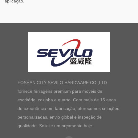
aplicação.
FOSHAN CITY SEVILO HARDWARE CO.,LTD.
fornece ferragens premium para móveis de
escritório, cozinha e quarto. Com mais de 15 anos
de experiência em fabricação, oferecemos soluções
personalizadas, envio global e inspeção de
qualidade. Solicite um orçamento hoje.