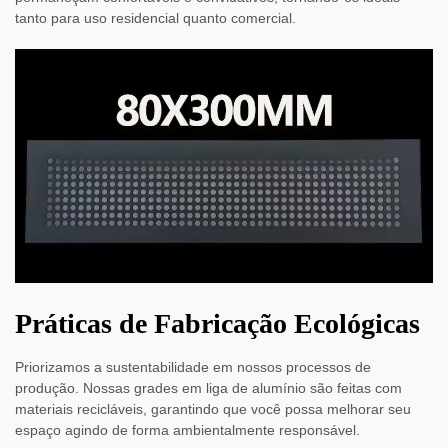
tanto para uso residencial quanto comercial.
Práticas de Fabricação Ecológicas
Priorizamos a sustentabilidade em nossos processos de
produção. Nossas grades em liga de alumínio são feitas com
materiais recicláveis, garantindo que você possa melhorar seu
espaço agindo de forma ambientalmente responsável.