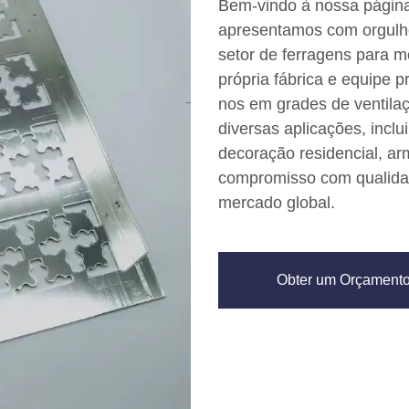
Bem-vindo à nossa página
apresentamos com orgulho
setor de ferragens para m
própria fábrica e equipe p
nos em grades de ventila
diversas aplicações, incl
decoração residencial, ar
compromisso com qualidad
mercado global.
Obter um Orçament