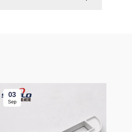
03
0
Sep
Se