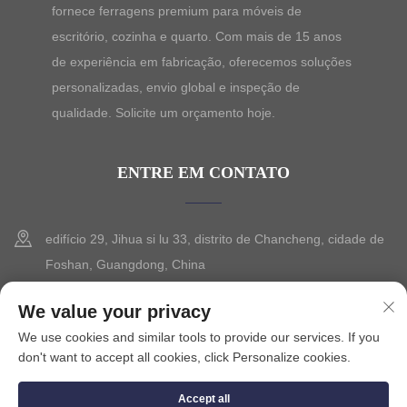
fornece ferragens premium para móveis de
escritório, cozinha e quarto. Com mais de 15 anos
de experiência em fabricação, oferecemos soluções
personalizadas, envio global e inspeção de
qualidade. Solicite um orçamento hoje.
ENTRE EM CONTATO
edifício 29, Jihua si lu 33, distrito de Chancheng, cidade de
Foshan, Guangdong, China
+86-13630015425
We value your privacy
We use cookies and similar tools to provide our services. If you
[email protected]
don't want to accept all cookies, click Personalize cookies.
Accept all
Direitos autorais © 2025 por FOSHAN CITY SEVILO HARDWARE