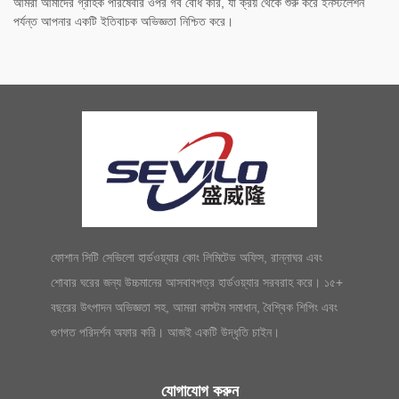
আমরা আমাদের গ্রাহক পরিষেবার ওপর গর্ব বোধ করি, যা ক্রয় থেকে শুরু করে ইনস্টলেশন
পর্যন্ত আপনার একটি ইতিবাচক অভিজ্ঞতা নিশ্চিত করে।
ফোশান সিটি সেভিলো হার্ডওয়্যার কোং লিমিটেড অফিস, রান্নাঘর এবং
শোবার ঘরের জন্য উচ্চমানের আসবাবপত্র হার্ডওয়্যার সরবরাহ করে। ১৫+
বছরের উৎপাদন অভিজ্ঞতা সহ, আমরা কাস্টম সমাধান, বৈশ্বিক শিপিং এবং
গুণগত পরিদর্শন অফার করি। আজই একটি উদ্ধৃতি চাইন।
যোগাযোগ করুন