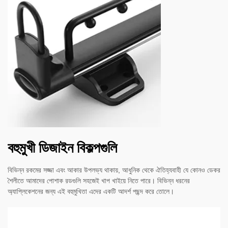
বহুমুখী ডিজাইন বিকল্পগুলি
বিভিন্ন রকমের সজ্জা এবং আকার উপলভ্য থাকায়, আধুনিক থেকে ঐতিহ্যবাহী যে কোনও ডেকর
শৈলীতে আমাদের পোশাক রডগুলি সহজেই খাপ খাইয়ে নিতে পারে। বিভিন্ন ধরনের
অ্যাপ্লিকেশনের জন্য এই বহুমুখিতা এদের একটি আদর্শ পছন্দ করে তোলে।