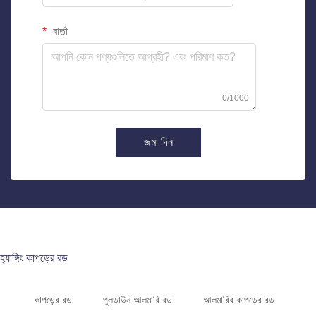
বার্তা
0/1000
জমা দিন
হ্যাঙ্গিং কাপড়ের রড
কাপড়ের রড
পুলডাউন আলমারি রড
আলমারির কাপড়ের রড