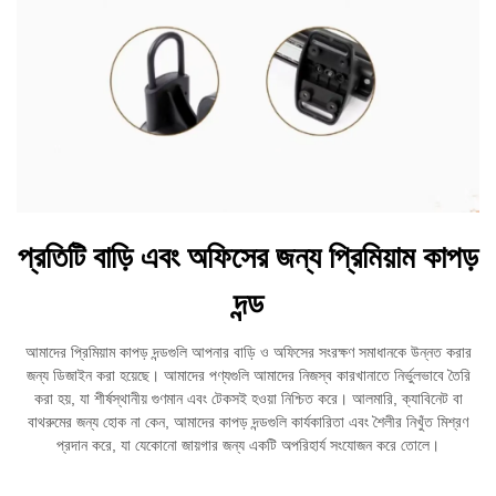
প্রতিটি বাড়ি এবং অফিসের জন্য প্রিমিয়াম কাপড়
দন্ড
আমাদের প্রিমিয়াম কাপড় দন্ডগুলি আপনার বাড়ি ও অফিসের সংরক্ষণ সমাধানকে উন্নত করার
জন্য ডিজাইন করা হয়েছে। আমাদের পণ্যগুলি আমাদের নিজস্ব কারখানাতে নির্ভুলভাবে তৈরি
করা হয়, যা শীর্ষস্থানীয় গুণমান এবং টেকসই হওয়া নিশ্চিত করে। আলমারি, ক্যাবিনেট বা
বাথরুমের জন্য হোক না কেন, আমাদের কাপড় দন্ডগুলি কার্যকারিতা এবং শৈলীর নিখুঁত মিশ্রণ
প্রদান করে, যা যেকোনো জায়গার জন্য একটি অপরিহার্য সংযোজন করে তোলে।