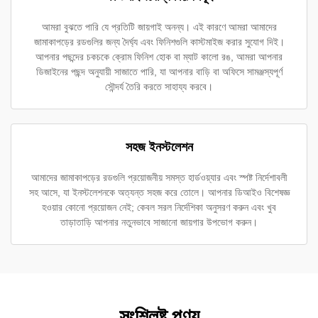
আমরা বুঝতে পারি যে প্রতিটি জায়গাই অনন্য। এই কারণে আমরা আমাদের
জামাকাপড়ের রডগুলির জন্য দৈর্ঘ্য এবং ফিনিশগুলি কাস্টমাইজ করার সুযোগ দিই।
আপনার পছন্দের চকচকে ক্রোম ফিনিশ হোক বা ম্যাট কালো রঙ, আমরা আপনার
ডিজাইনের পছন্দ অনুযায়ী সাজাতে পারি, যা আপনার বাড়ি বা অফিসে সামঞ্জস্যপূর্ণ
সৌন্দর্য তৈরি করতে সাহায্য করবে।
সহজ ইনস্টলেশন
আমাদের জামাকাপড়ের রডগুলি প্রয়োজনীয় সমস্ত হার্ডওয়্যার এবং স্পষ্ট নির্দেশাবলী
সহ আসে, যা ইনস্টলেশনকে অত্যন্ত সহজ করে তোলে। আপনার ডিআইও বিশেষজ্ঞ
হওয়ার কোনো প্রয়োজন নেই; কেবল সরল নির্দেশিকা অনুসরণ করুন এবং খুব
তাড়াতাড়ি আপনার নতুনভাবে সাজানো জায়গার উপভোগ করুন।
সংশ্লিষ্ট পণ্য