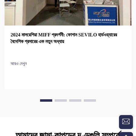
2024 মালয়েশিয়া MIFF প্রদর্শনী: ফোশান SEVILO হার্ডওয়্যারের
বৈদেশিক প্রসারের এক নতুন অধ্যায়
আরও দেখুন
আমাদের জামা-কাপড়ের দণ্ডগুলি সম্পর্কে