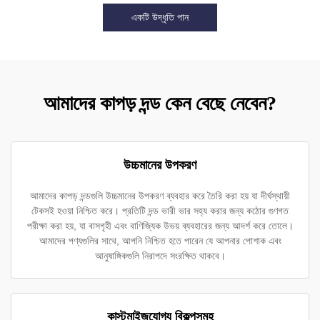
একটি উদ্ধৃতি পান
আমাদের কাপড় দন্ড কেন বেছে নেবেন?
উচ্চমানের উপকরণ
আমাদের কাপড় দন্ডগুলি উচ্চমানের উপকরণ ব্যবহার করে তৈরি করা হয় যা দীর্ঘস্থায়ী
টেকসই হওয়া নিশ্চিত করে। প্রতিটি দন্ড ভারী ভার সহ্য করার জন্য কঠোর গুণগত
পরীক্ষা করা হয়, যা বাসগৃহী এবং বাণিজ্যিক উভয় ব্যবহারের জন্য আদর্শ করে তোলে।
আমাদের পণ্যগুলির সাথে, আপনি নিশ্চিত হতে পারেন যে আপনার পোশাক এবং
আনুষাঙ্গিকগুলি নিরাপদে সংরক্ষিত থাকবে।
কাস্টমাইজযোগ্য বিকল্পসমূহ