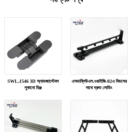
SWL.1546 3D অ্যাডজাস্টেবল
এসডাব্লিউএল.ওয়াইজি-02এ বিডসের
লুকানো হিঞ্জ
সাথে দ্রুত লোডিং