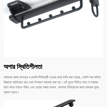
অপার স্থিতিশীলতা
আমাদের জামা-কাপড়ের দণ্ডগুলি দীর্ঘস্থায়ী হওয়ার জন্য তৈরি করা হয়েছে, যেগুলি ক্ষয়-ক্ষতির
বিরুদ্ধে প্রতিরোধ করে এমন উপকরণ ব্যবহার করা হয়। এই দৃঢ়তা নিশ্চিত করে যে সময়ের
সাথে সাথে তাদের শক্তি এবং চেহারা বজায় থাকবে, আপনার বিনিয়োগের জন্য চমৎকার মূল্য
প্রদান করবে।