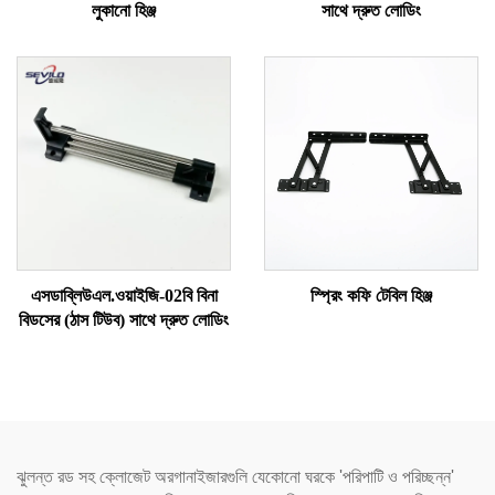
লুকানো হিঞ্জ
সাথে দ্রুত লোডিং
এসডাব্লিউএল.ওয়াইজি-02বি বিনা
স্প্রিং কফি টেবিল হিঞ্জ
বিডসের (ঠাস টিউব) সাথে দ্রুত লোডিং
ঝুলন্ত রড সহ ক্লোজেট অরগানাইজারগুলি যেকোনো ঘরকে 'পরিপাটি ও পরিচ্ছন্ন'