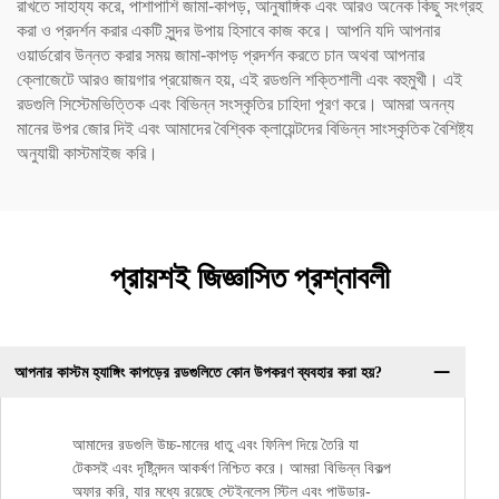
রাখতে সাহায্য করে, পাশাপাশি জামা-কাপড়, আনুষাঙ্গিক এবং আরও অনেক কিছু সংগ্রহ
করা ও প্রদর্শন করার একটি সুন্দর উপায় হিসাবে কাজ করে। আপনি যদি আপনার
ওয়ার্ডরোব উন্নত করার সময় জামা-কাপড় প্রদর্শন করতে চান অথবা আপনার
ক্লোজেটে আরও জায়গার প্রয়োজন হয়, এই রডগুলি শক্তিশালী এবং বহুমুখী। এই
রডগুলি সিস্টেমভিত্তিক এবং বিভিন্ন সংস্কৃতির চাহিদা পূরণ করে। আমরা অনন্য
মানের উপর জোর দিই এবং আমাদের বৈশ্বিক ক্লায়েন্টদের বিভিন্ন সাংস্কৃতিক বৈশিষ্ট্য
অনুযায়ী কাস্টমাইজ করি।
প্রায়শই জিজ্ঞাসিত প্রশ্নাবলী
আপনার কাস্টম হ্যাঙ্গিং কাপড়ের রডগুলিতে কোন উপকরণ ব্যবহার করা হয়?
আমাদের রডগুলি উচ্চ-মানের ধাতু এবং ফিনিশ দিয়ে তৈরি যা
টেকসই এবং দৃষ্টিনন্দন আকর্ষণ নিশ্চিত করে। আমরা বিভিন্ন বিকল্প
অফার করি, যার মধ্যে রয়েছে স্টেইনলেস স্টিল এবং পাউডার-