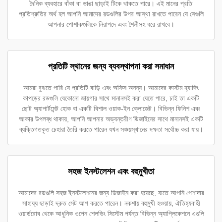
দৈনিক ব্যবহারে বাঁকা বা ভাঙা ছাড়াই টিকে থাকতে পারে। এই মানের প্রতি
প্রতিশ্রুতির অর্থ হল আপনি আমাদের রডগুলির উপর আস্থা রাখতে পারেন যে সেগুলি
আপনার পোশাকগুলিকে নিরাপদে এবং শৈলীসহ ধরে রাখবে।
প্রতিটি স্থানের জন্য ব্যবস্থাপনা করা সমাধান
আমরা বুঝতে পারি যে প্রতিটি বাড়ি এবং অফিস অনন্য। আমাদের কাস্টম হ্যাঙ্গিং
কাপড়ের রডগুলি যেকোনো জায়গার সাথে মানানসই করা যেতে পারে, চাই তা একটি
ছোট অ্যাপার্টমেন্ট হোক বা একটি বিশাল ওয়াক-ইন ক্লোজেট। বিভিন্ন ফিনিশ এবং
আকার উপলব্ধ থাকায়, আপনি আপনার অভ্যন্তরীণ ডিজাইনের সাথে মানানসই একটি
ব্যক্তিগতকৃত চেহারা তৈরি করতে পারেন যখন সঞ্চয়স্থানের দক্ষতা সর্বোচ্চ করা যায়।
সহজ ইনস্টলেশন এবং বহুমুখীতা
আমাদের রডগুলি সহজ ইনস্টলেশনের জন্য ডিজাইন করা হয়েছে, যাতে আপনি পেশাদার
সাহায্য ছাড়াই দ্রুত সেট আপ করতে পারেন। নকশায় বহুমুখী হওয়ায়, ঐতিহ্যবাহী
ওয়ার্ডরোব থেকে আধুনিক ওপেন শেলভিং সিস্টেম পর্যন্ত বিভিন্ন অ্যাপ্লিকেশনে এগুলি