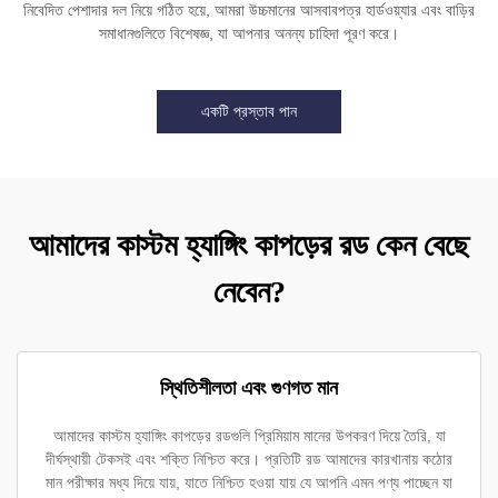
নিবেদিত পেশাদার দল নিয়ে গঠিত হয়ে, আমরা উচ্চমানের আসবাবপত্র হার্ডওয়্যার এবং বাড়ির
সমাধানগুলিতে বিশেষজ্ঞ, যা আপনার অনন্য চাহিদা পূরণ করে।
একটি প্রস্তাব পান
আমাদের কাস্টম হ্যাঙ্গিং কাপড়ের রড কেন বেছে
নেবেন?
স্থিতিশীলতা এবং গুণগত মান
আমাদের কাস্টম হ্যাঙ্গিং কাপড়ের রডগুলি প্রিমিয়াম মানের উপকরণ দিয়ে তৈরি, যা
দীর্ঘস্থায়ী টেকসই এবং শক্তি নিশ্চিত করে। প্রতিটি রড আমাদের কারখানায় কঠোর
মান পরীক্ষার মধ্য দিয়ে যায়, যাতে নিশ্চিত হওয়া যায় যে আপনি এমন পণ্য পাচ্ছেন যা