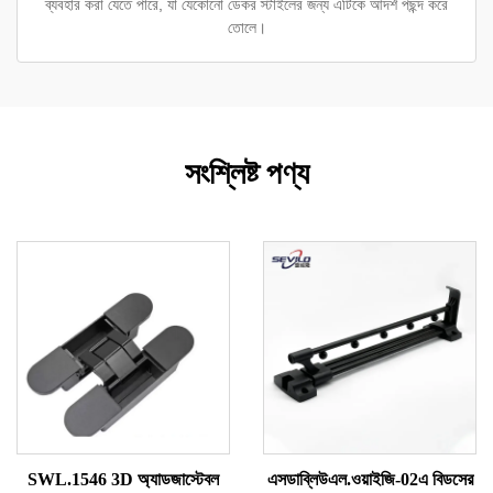
ব্যবহার করা যেতে পারে, যা যেকোনো ডেকর স্টাইলের জন্য এটিকে আদর্শ পছন্দ করে
তোলে।
সংশ্লিষ্ট পণ্য
SWL.1546 3D অ্যাডজাস্টেবল
এসডাব্লিউএল.ওয়াইজি-02এ বিডসের