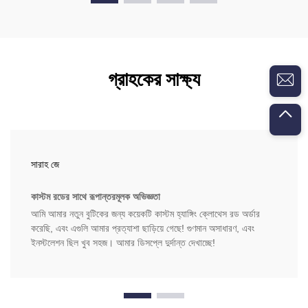
গ্রাহকের সাক্ষ্য
সারাহ জে
কাস্টম রডের সাথে রূপান্তরমূলক অভিজ্ঞতা
আমি আমার নতুন বুটিকের জন্য কয়েকটি কাস্টম হ্যাঙ্গিং ক্লোথেস রড অর্ডার
করেছি, এবং এগুলি আমার প্রত্যাশা ছাড়িয়ে গেছে! গুণমান অসাধারণ, এবং
ইনস্টলেশন ছিল খুব সহজ। আমার ডিসপ্লে দুর্দান্ত দেখাচ্ছে!