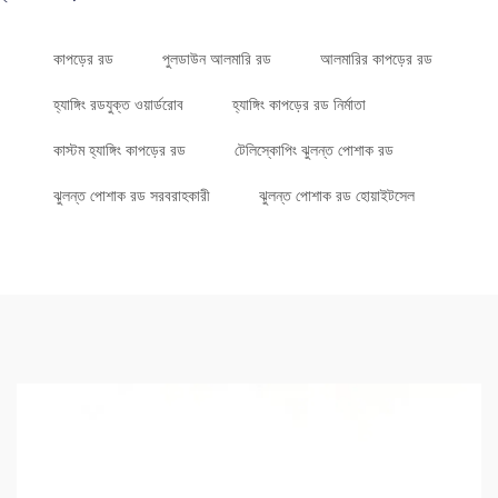
কাপড়ের রড
পুলডাউন আলমারি রড
আলমারির কাপড়ের রড
হ্যাঙ্গিং রডযুক্ত ওয়ার্ডরোব
হ্যাঙ্গিং কাপড়ের রড নির্মাতা
কাস্টম হ্যাঙ্গিং কাপড়ের রড
টেলিস্কোপিং ঝুলন্ত পোশাক রড
ঝুলন্ত পোশাক রড সরবরাহকারী
ঝুলন্ত পোশাক রড হোয়াইটসেল