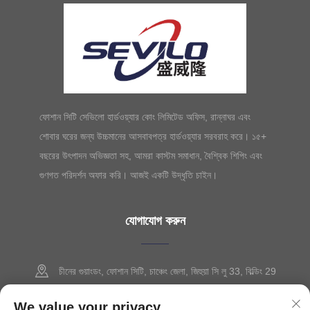
ফোশান সিটি সেভিলো হার্ডওয়্যার কোং লিমিটেড অফিস, রান্নাঘর এবং
শোবার ঘরের জন্য উচ্চমানের আসবাবপত্র হার্ডওয়্যার সরবরাহ করে। ১৫+
বছরের উৎপাদন অভিজ্ঞতা সহ, আমরা কাস্টম সমাধান, বৈশ্বিক শিপিং এবং
গুণগত পরিদর্শন অফার করি। আজই একটি উদ্ধৃতি চাইন।
যোগাযোগ করুন
চীনের গুয়াংডং, ফোশান সিটি, চাঞ্চেং জেলা, জিহুয়া সি লু 33, বিল্ডিং 29
+86-13630015425
We value your privacy