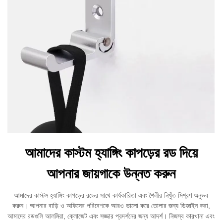
আমাদের কাস্টম হ্যাঙ্গিং কাপড়ের রড দিয়ে
আপনার জায়গাকে উন্নত করুন
আমাদের কাস্টম হ্যাঙ্গিং কাপড়ের রডের সাথে কার্যকারিতা এবং শৈলীর নিখুঁত মিশ্রণ অনুভব
করুন। আপনার বাড়ি ও অফিসের পরিবেশকে আরও ভালো করে তোলার জন্য ডিজাইন করা,
আমাদের রডগুলি আলমিরা, ক্লোজেট এবং সজ্জার প্রদর্শনের জন্য আদর্শ। নিজস্ব কারখানা এবং