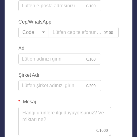
0/100
Cep/WhatsApp
Code
0/100
Ad
0/100
Şirket Adı
0/200
Mesaj
0/1000