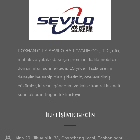
FOSHAN CITY SEVILO HARDWARE CO.,LTD., ofis,
mutfak ve yatak odası için premium kalite mobilya
donanımları sunmaktadır. 15 yıldan fazla üretim
deneyimine sahip olan şirketimiz, özelleştirilmiş
çözümler, küresel gönderim ve kalite kontrol hizmeti
sunmaktadır. Bugün teklif isteyin.
İLETIŞIME GEÇIN
bina 29, Jihua si lu 33, Chancheng ilçesi, Foshan şehri,