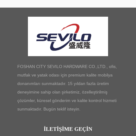
FOSHAN CITY SEVILO HARDWARE CO.,LTD., ofis,
mutfak ve yatak odası için premium kalite mobilya
donanımları sunmaktadır. 15 yıldan fazla üretim
deneyimine sahip olan şirketimiz, özelleştirilmiş
çözümler, küresel gönderim ve kalite kontrol hizmeti
sunmaktadır. Bugün teklif isteyin.
İLETIŞIME GEÇIN