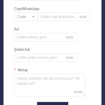
Cep/WhatsApp
Code
0/100
Ad
0/100
Şirket Adı
0/200
Mesaj
0/1000