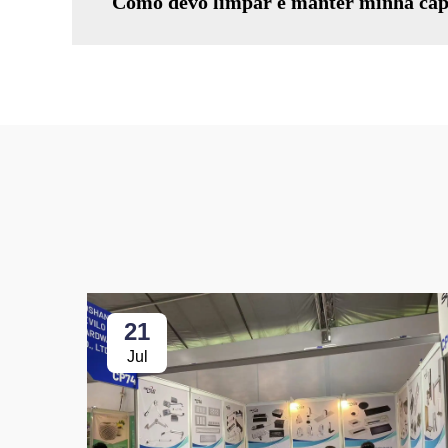
Como devo limpar e manter minha cap
21
Jul