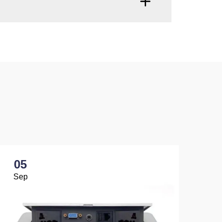
05
0
Sep
Se