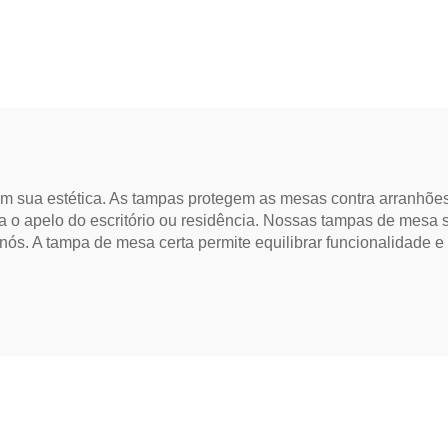
suave de 100m
regamento sem fio)
 sua estética. As tampas protegem as mesas contra arranhões
o apelo do escritório ou residência. Nossas tampas de mesa sã
a nós. A tampa de mesa certa permite equilibrar funcionalidade 