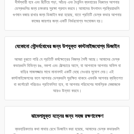
দীর্ঘস্থায়ী হবে এবং ছিটিয়ে পড়া, আঁচড় এবং দৈনন্দিন ব্যবহারের বিরুদ্ধে আপনার
ডেস্কগুলির জন্য চমৎকার সুরক্ষা প্রদান করবে। আমাদের উৎপাদন প্রক্রিয়াগুলি
গুণমান বজায় রাখার জন্য ডিজাইন করা হয়েছে, যাতে প্রতিটি ডেস্ক কভার আপনার
কাজের জায়গার জন্য একটি নির্ভরযোগ্য সংযোজন হয়।
যেকোনো সৌন্দর্যবোধের জন্য উপযুক্ত কাস্টমাইজযোগ্য ডিজাইন
আমরা বুঝতে পারি যে প্রতিটি কর্মক্ষেত্রের নিজস্ব শৈলী আছে। আমাদের ডেস্ক
কভারগুলি বিভিন্ন রঙ, নকশা এবং টেক্সচারে আসে, যা আপনাকে আপনার অফিস বা
বাড়ির সাজসজ্জার সাথে মানানসই একটি বেছে নেওয়ার সুযোগ দেয়। এই
কাস্টমাইজেশনের ফলে আপনার ডেস্কগুলি সুরক্ষিত থাকবে এমনকি আপনার ব্যক্তিগত
বা কর্পোরেট পরিচয়ও প্রতিফলিত হবে, যা আপনার পরিবেশের সামগ্রিক মেজাজকে
আরও উন্নত করবে।
ঝামেলামুক্ত যত্নের জন্য সহজ রক্ষণাবেক্ষণ
ব্যবহারিকতার কথা মাথায় রেখে ডিজাইন করা হয়েছে, আমাদের ডেস্ক কভারগুলি