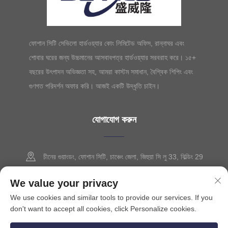
ফোশান সিটি সেভিলো হার্ডওয়্যার কোং লিমিটেড অফিস, রান্নাঘর এবং
শোবার ঘরের জন্য উচ্চমানের আসবাবপত্র হার্ডওয়্যার সরবরাহ করে। ১৫+
বছরের উৎপাদন অভিজ্ঞতা সহ, আমরা কাস্টম সমাধান, বৈশ্বিক শিপিং এবং
গুণগত পরিদর্শন অফার করি। আজই একটি উদ্ধৃতি চাইন।
যোগাযোগ করুন
চীনের গুয়াংডং, ফোশান সিটি, চাঞ্চেং জেলা, জিহুয়া সি লু 33, বিল্ডিং 29
+86-13630015425
We value your privacy
We use cookies and similar tools to provide our services. If you
[email protected]
don't want to accept all cookies, click Personalize cookies.