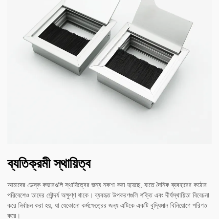
ব্যতিক্রমী স্থায়িত্ব
আমাদের ডেস্ক কভারগুলি স্থায়িত্বের জন্য নকশা করা হয়েছে, যাতে দৈনিক ব্যবহারের কঠোর
পরিবেশেও তাদের সৌন্দর্য অক্ষুণ্ণ থাকে। ব্যবহৃত উপকরণগুলি শক্তি এবং দীর্ঘস্থায়িতা বিবেচনা
করে নির্বাচন করা হয়, যা যেকোনো কর্মক্ষেত্রের জন্য এটিকে একটি বুদ্ধিমান বিনিয়োগে পরিণত
করে।