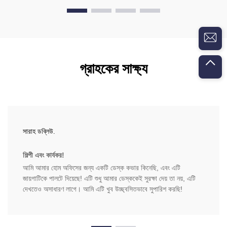
গ্রাহকের সাক্ষ্য
সারাহ ডব্লিউ.
শিল্পী এবং কার্যকর!
আমি আমার হোম অফিসের জন্য একটি ডেস্ক কভার কিনেছি, এবং এটি
জায়গাটিকে পালটে দিয়েছে! এটি শুধু আমার ডেস্ককেই সুরক্ষা দেয় তা নয়, এটি
দেখতেও অসাধারণ লাগে। আমি এটি খুব উচ্ছ্বসিতভাবে সুপারিশ করছি!