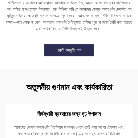
মার্জিততার। আমাদের অত্যাধুনিক কারখানাতে উৎপাদিত, আমরা আসবাবপত্রের হার্ডওয়্যার
এবং বাড়ির হার্ডওয়্যারে বিশেষজ্ঞ, এবং নিশ্চিত করি যে আমাদের ডেস্ক কভারগুলি টেকসই এবং
দৃষ্টিনন্দন উভয় ক্ষেত্রেই সর্বোচ্চ মানদণ্ড পূরণ করে। অফিসের ডেস্ক, মিটিং টেবিল বা বাড়ির
সজ্জা—যাই হোক না কেন, আমাদের পণ্যগুলি বৈচিত্র্যময় চাহিদা পূরণের জন্য তৈরি করা হয়েছে
এবং কার্যকারিতা ও শৈলী উভয়কেই উন্নত করে।
একটি উদ্ধৃতি পান
অতুলনীয় গুণমান এবং কার্যকারিতা
দীর্ঘস্থায়ী ব্যবহারের জন্য দৃঢ় উপাদান
আমাদের ডেস্ক কভারগুলি প্রিমিয়াম উপকরণ থেকে তৈরি করা হয় যা টেকসই এবং
ক্ষয়-ক্ষতির বিরুদ্ধে প্রতিরোধী করে তোলে। এর মানে হল আপনার বিনিয়োগ