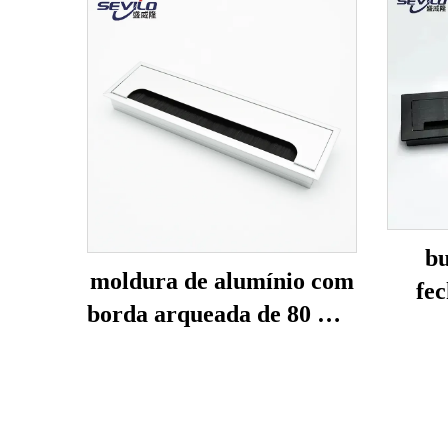
bu
moldura de alumínio com
fe
borda arqueada de 80 mm
para passagem de cabos
car