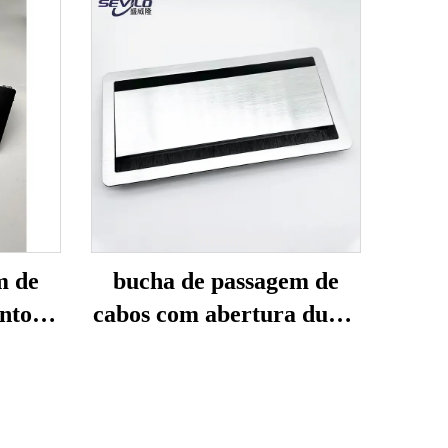
m de
bucha de passagem de
nto
cabos com abertura dupla
m
de 150mm