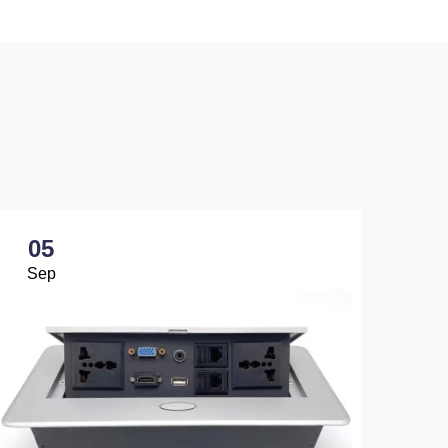
05
0
Sep
Se