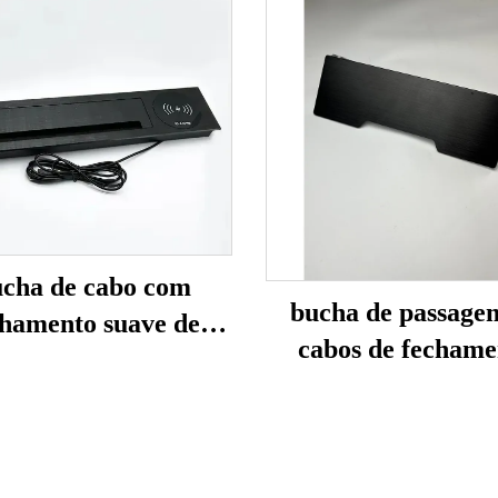
cha de cabo com
bucha de passage
chamento suave de
cabos de fechame
90mm (com
suave de 100m
regamento sem fio)