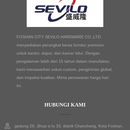
FOSHAN CITY SEVILO HARDWARE CO.,LTD.
menyediakan perangkat keras furnitur premium
untuk kantor, dapur, dan kamar tidur. Dengan
pengalaman lebih dari 15 tahun dalam manufaktur,
kami menawarkan solusi custom, pengiriman global,
dan inspeksi kualitas. Minta penawaran harga hari
ini.
HUBUNGI KAMI
gedung 29, Jihua si lu 33, distrik Chancheng, Kota Foshan,