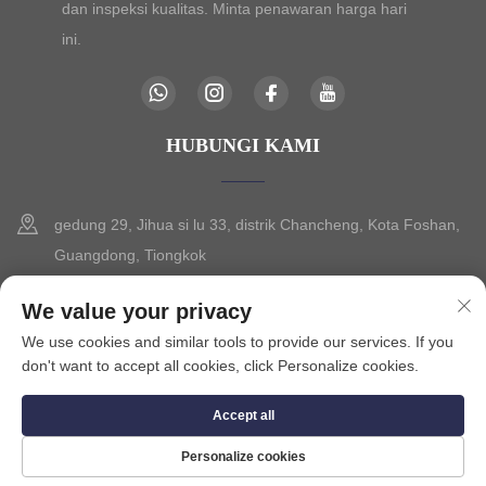
dan inspeksi kualitas. Minta penawaran harga hari
ini.
HUBUNGI KAMI
gedung 29, Jihua si lu 33, distrik Chancheng, Kota Foshan,
Guangdong, Tiongkok
+86-13630015425
We value your privacy
We use cookies and similar tools to provide our services. If you
[email protected]
don't want to accept all cookies, click Personalize cookies.
Accept all
Hak Cipta © 2025 oleh FOSHAN CITY SEVILO HARDWARE CO.,LTD.
Kebijakan Privasi
Personalize cookies