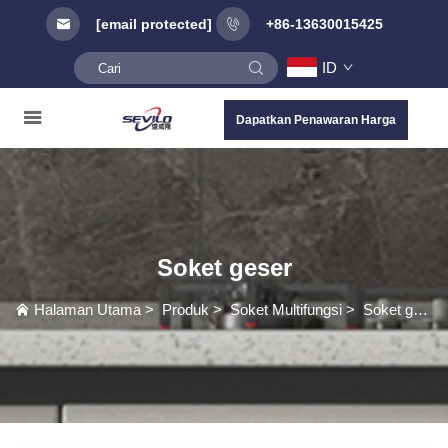
[email protected]
+86-13630015425
ID
Dapatkan Penawaran Harga
Soket geser
Halaman Utama
>
Produk
>
Soket Multifungsi
>
Soket geser