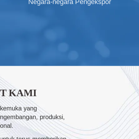
Negara-negara Pengekspor
T KAMI
rkemuka yang
engembangan, produksi,
onal.