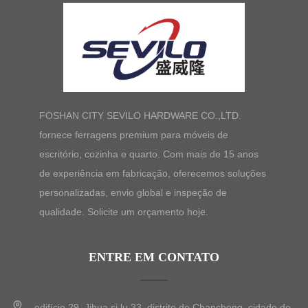
FOSHAN CITY SEVILO HARDWARE CO.,LTD.
fornece ferragens premium para móveis de
escritório, cozinha e quarto. Com mais de 15 anos
de experiência em fabricação, oferecemos soluções
personalizadas, envio global e inspeção de
qualidade. Solicite um orçamento hoje.
ENTRE EM CONTATO
edifício 29, Jihua si lu 33, distrito de Chancheng, cidade de