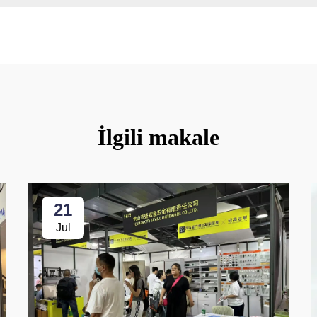
İlgili makale
21
Jul