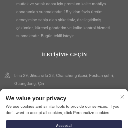
mutfak ve yatak odası için premium kalite mobilya
donanımları sunmaktadır. 15 yıldan fazla üretim
deneyimine sahip olan şirketimiz, özelleştirilmiş
çözümler, küresel gönderim ve kalite kontrol hizmeti
sunmaktadır. Bugün teklif isteyin.
İLETIŞIME GEÇIN
bina 29, Jihua si lu 33, Chancheng ilçesi, Foshan şehri,
Guangdong, Çin
+86-13630015425
We value your privacy
We use cookies and similar tools to provide our services. If you
[email protected]
don't want to accept all cookies, click Personalize cookies.
Accept all
Telif Hakkı © 2025 FOSHAN CITY SEVILO HARDWARE CO.,LTD.