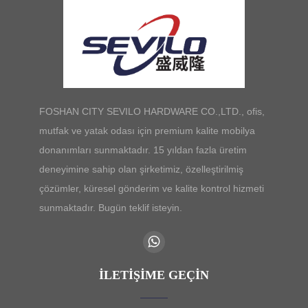
FOSHAN CITY SEVILO HARDWARE CO.,LTD., ofis,
mutfak ve yatak odası için premium kalite mobilya
donanımları sunmaktadır. 15 yıldan fazla üretim
deneyimine sahip olan şirketimiz, özelleştirilmiş
çözümler, küresel gönderim ve kalite kontrol hizmeti
sunmaktadır. Bugün teklif isteyin.
İLETIŞIME GEÇIN