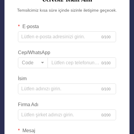
Temsilcimiz kısa süre içinde sizinle iletişime geçecek.
E-posta
0/100
Cep/WhatsApp
Code
0/100
İsim
0/100
Firma Adı
0/200
Mesaj