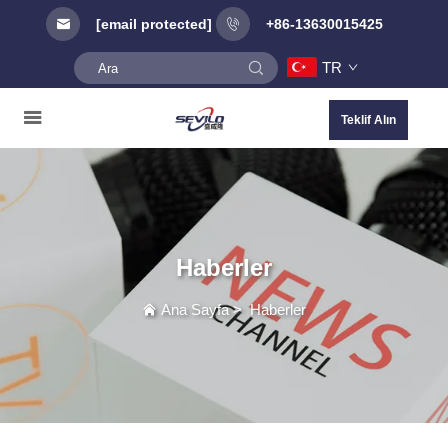
[email protected]
+86-13630015425
TR
Teklif Alın
Haberler
Ana Sayfa
>
Haberler