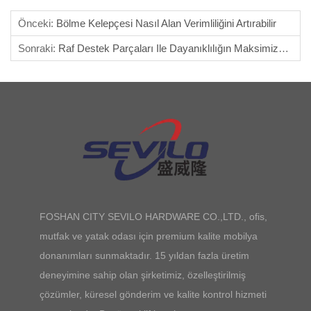
Önceki:
Bölme Kelepçesi Nasıl Alan Verimliliğini Artırabilir
Sonraki:
Raf Destek Parçaları Ile Dayanıklılığın Maksimize Edilmesi
FOSHAN CITY SEVILO HARDWARE CO.,LTD., ofis,
mutfak ve yatak odası için premium kalite mobilya
donanımları sunmaktadır. 15 yıldan fazla üretim
deneyimine sahip olan şirketimiz, özelleştirilmiş
çözümler, küresel gönderim ve kalite kontrol hizmeti