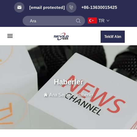
[email protected]
+86-13630015425
TR
Teklif Alın
Haberler
Ana Sayfa
>
Haberler