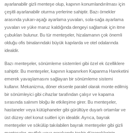
ayarlanabilir gizli menteşe olup, kapının konumlandırılması için
çeşitli ayarlanabilir oturma yerlerine sahiptir. Bazı örnekler
arasında yukarı-aşağı ayarlama yuvaları, sola-sağa ayarlama
yuvaları ve yüke maruz kaldığında dengeyi sağlamak için itme
çubukları bulunur. Bu tür menteşeler, hizalamanın çok önemli
olduğu ofis binalarındaki büyük kapılarda ve otel odalarında
idealdir.
Bazı menteşeler, sönümleme sistemleri gibi özel ek özelliklere
sahiptir. Bu menteşeler, kapının kapanırken Kapanma Hareketini
emerek yavaşlamasını sağlayan bir sönümleme sistemi
kullanır. Mekanizma, döner eksenle paralel olarak monte edilmiş
bir sönümleyici gibi cihazlar tarafından çalışır ve kapama
sırasında salınım bloğu ile etkileşime girer. Bu menteşeler,
hastaneler veya kütüphaneler gibi gürültüye duyarlı ortamlar ve
üst düzey otel konut suitleri için idealdir. Ayrıca, bayrak
menteşeler ve sökülüp takılabilen bayrak menteşeler gibi gizli
menteşeler, mutfak veya perakende teşhir düzeneklerinin