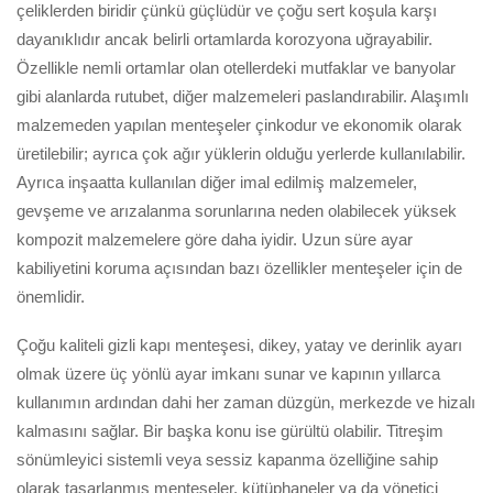
çeliklerden biridir çünkü güçlüdür ve çoğu sert koşula karşı
dayanıklıdır ancak belirli ortamlarda korozyona uğrayabilir.
Özellikle nemli ortamlar olan otellerdeki mutfaklar ve banyolar
gibi alanlarda rutubet, diğer malzemeleri paslandırabilir. Alaşımlı
malzemeden yapılan menteşeler çinkodur ve ekonomik olarak
üretilebilir; ayrıca çok ağır yüklerin olduğu yerlerde kullanılabilir.
Ayrıca inşaatta kullanılan diğer imal edilmiş malzemeler,
gevşeme ve arızalanma sorunlarına neden olabilecek yüksek
kompozit malzemelere göre daha iyidir. Uzun süre ayar
kabiliyetini koruma açısından bazı özellikler menteşeler için de
önemlidir.
Çoğu kaliteli gizli kapı menteşesi, dikey, yatay ve derinlik ayarı
olmak üzere üç yönlü ayar imkanı sunar ve kapının yıllarca
kullanımın ardından dahi her zaman düzgün, merkezde ve hizalı
kalmasını sağlar. Bir başka konu ise gürültü olabilir. Titreşim
sönümleyici sistemli veya sessiz kapanma özelliğine sahip
olarak tasarlanmış menteşeler, kütüphaneler ya da yönetici