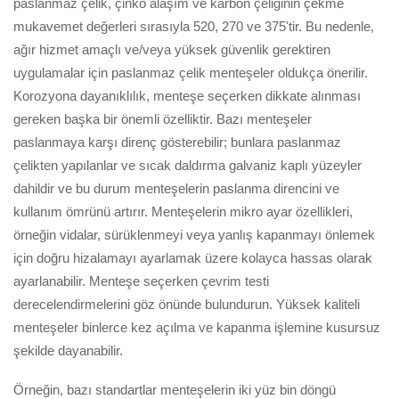
paslanmaz çelik, çinko alaşım ve karbon çeliğinin çekme
mukavemet değerleri sırasıyla 520, 270 ve 375'tir. Bu nedenle,
ağır hizmet amaçlı ve/veya yüksek güvenlik gerektiren
uygulamalar için paslanmaz çelik menteşeler oldukça önerilir.
Korozyona dayanıklılık, menteşe seçerken dikkate alınması
gereken başka bir önemli özelliktir. Bazı menteşeler
paslanmaya karşı direnç gösterebilir; bunlara paslanmaz
çelikten yapılanlar ve sıcak daldırma galvaniz kaplı yüzeyler
dahildir ve bu durum menteşelerin paslanma direncini ve
kullanım ömrünü artırır. Menteşelerin mikro ayar özellikleri,
örneğin vidalar, sürüklenmeyi veya yanlış kapanmayı önlemek
için doğru hizalamayı ayarlamak üzere kolayca hassas olarak
ayarlanabilir. Menteşe seçerken çevrim testi
derecelendirmelerini göz önünde bulundurun. Yüksek kaliteli
menteşeler binlerce kez açılma ve kapanma işlemine kusursuz
şekilde dayanabilir.
Örneğin, bazı standartlar menteşelerin iki yüz bin döngü