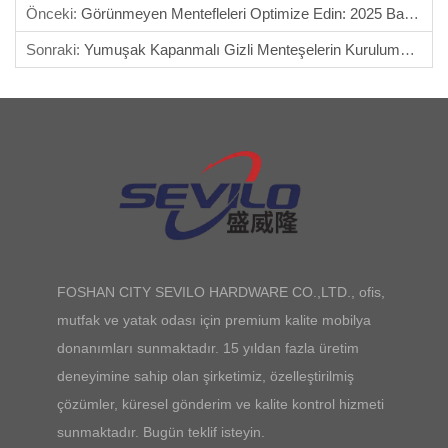
Önceki:
Görünmeyen Mentefleleri Optimize Edin: 2025 Bakım İpuçları
Sonraki:
Yumuşak Kapanmalı Gizli Menteşelerin Kurulumu: Pratik Bir Kılavuz
FOSHAN CITY SEVILO HARDWARE CO.,LTD., ofis,
mutfak ve yatak odası için premium kalite mobilya
donanımları sunmaktadır. 15 yıldan fazla üretim
deneyimine sahip olan şirketimiz, özelleştirilmiş
çözümler, küresel gönderim ve kalite kontrol hizmeti
sunmaktadır. Bugün teklif isteyin.