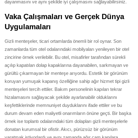
dayanmasını ve aynı şekilde iyi çalışmasını sağlayabilirsiniz.
Vaka Çalışmaları ve Gerçek Dünya
Uygulamaları
Gizli menteşeler, ticari ortamlarda önemli bir rol oynar. Son
zamanlarda tüm otel odalarındaki mobilyaları yenileyen bir otel
zincirine örnek verilebilir. Bu otel, misafirler tarafından sürekli
açılıp kapatılan dolap kapaklarına dayanabilen, sarkmayan ve
gürültü çıkarmayan bir menteşe arıyordu. Estetik bir görünüm
koruyan yumuşak kapanış özelliğine sahip ağır hizmet tipi gizli
menteşeleri tercih ettiler. Bakım personelinin kapıları tekrar
hizalamasını sağlayacak şekilde ayarlanabilir olduklarını
keşfettiklerinde memnuniyet duyduklarını ifade ettiler ve bu
durum devam eden maliyetli onarımların önüne geçti. Bir başka
örnek ise toplantı odalarındaki tüm dolapları gizli menteşelerle
donatan kurumsal bir ofistir. Akıcı, pürüzsüz bir görünüm
yaratmak istiyorlardı ve aynı zamanda ağır cam kapılara