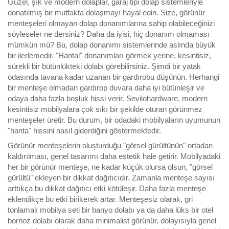
Güzel, şık ve modern dolaplar, garaj tipi dolap sistemleriyle
donatılmış bir mutfakta dolaşmayı hayal edin. Size, görünür
menteşeleri olmayan dolap donanımlarına sahip olabileceğinizi
söyleseler ne dersiniz? Daha da iyisi, hiç donanım olmaması
mümkün mü? Bu, dolap donanımı sistemlerinde aslında büyük
bir ilerlemedir. "Hantal" donanımları görmek yerine, kesintisiz,
sürekli bir bütünlükteki dolabı görebilirsiniz. Şimdi bir yatak
odasında tavana kadar uzanan bir gardırobu düşünün. Herhangi
bir menteşe olmadan gardırop duvara daha iyi bütünleşir ve
odaya daha fazla boşluk hissi verir. Sevilohardware, modern
kesintisiz mobilyalara çok sıkı bir şekilde oturan görünmez
menteşeler üretir. Bu durum, bir odadaki mobilyaların uyumunun
"hanta" hissini nasıl giderdiğini göstermektedir.
Görünür menteşelerin oluşturduğu "görsel gürültünün" ortadan
kaldırılması, genel tasarımı daha estetik hale getirir. Mobilyadaki
her bir görünür menteşe, ne kadar küçük olursa olsun, "görsel
gürültü" ekleyen bir dikkat dağıtıcıdır. Zamanla menteşe sayısı
arttıkça bu dikkat dağıtıcı etki kötüleşir. Daha fazla menteşe
eklendikçe bu etki birikerek artar. Menteşesiz olarak, gri
tonlamalı mobilya seti bir banyo dolabı ya da daha lüks bir otel
bornoz dolabı olarak daha minimalist görünür, dolayısıyla genel