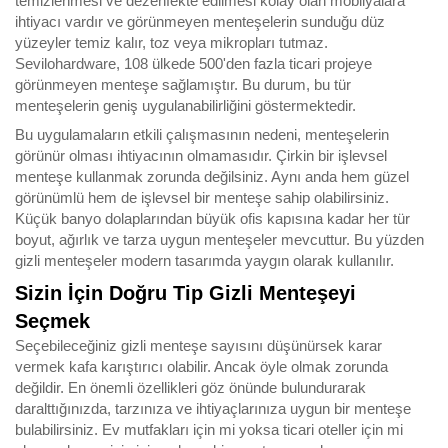
temizlenmesi ve dezenfekte edilmesi kolay olan mobilyalara
ihtiyacı vardır ve görünmeyen menteşelerin sunduğu düz
yüzeyler temiz kalır, toz veya mikropları tutmaz.
Sevilohardware, 108 ülkede 500'den fazla ticari projeye
görünmeyen menteşe sağlamıştır. Bu durum, bu tür
menteşelerin geniş uygulanabilirliğini göstermektedir.
Bu uygulamaların etkili çalışmasının nedeni, menteşelerin
görünür olması ihtiyacının olmamasıdır. Çirkin bir işlevsel
menteşe kullanmak zorunda değilsiniz. Aynı anda hem güzel
görünümlü hem de işlevsel bir menteşe sahip olabilirsiniz.
Küçük banyo dolaplarından büyük ofis kapısına kadar her tür
boyut, ağırlık ve tarza uygun menteşeler mevcuttur. Bu yüzden
gizli menteşeler modern tasarımda yaygın olarak kullanılır.
Sizin İçin Doğru Tip Gizli Menteşeyi
Seçmek
Seçebileceğiniz gizli menteşe sayısını düşünürsek karar
vermek kafa karıştırıcı olabilir. Ancak öyle olmak zorunda
değildir. En önemli özellikleri göz önünde bulundurarak
daralttığınızda, tarzınıza ve ihtiyaçlarınıza uygun bir menteşe
bulabilirsiniz. Ev mutfakları için mi yoksa ticari oteller için mi