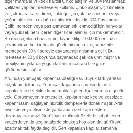
diğer markalar yüksek kaliteli Çinko alaşım ve 304 Paslanmaz
Çelikten yapılan menteşeler kullanır. Çinko alaşım, çizilmelere
ve çukurlara karşı dirençli olduğu için çok fazla insanın veya
yoğun aktivitenin olduğu alanlar için idealdir. 304 Paslanmaz
Çelik, nemden veya paslanmadan etkilenmediği için banyolar
veya yüksek nem içeren diğer ticari alanlar için mükemmeldir.
Bu menteşelerin bazılarının dayanıklılığı 100.000'den fazla
çevrimdir ve bu, bir dolabı günde birkaç kez açsanız bile
menteşenin 30 yıl süreyle dayanacağı anlamına gelir. Bu
menteşeler 30 yıl boyunca dayanacak şekilde üretilmiştir ve
mobilyanın yıllarca yoğun kullanım sonrası bile güzel
görünmesini sağlar.
Ardından yumuşak kapanma özelliği var. Büyük fark yaratan
küçük bir dokunuş. Yumuşak kapanma sayesinde artık
kapakları sert şekilde kapatmakla ilgili endişelenmenize gerek
yok. Görünmeyen menteşeler, kapıların nazikçe ve sessizce
kapanmasını sağlayan hidrolik damperlerle donatılmıştır. Artık
evinizde veya ofisinizde yankılanan sert kapı sesleri
duymayacaksınız! Gürültüyü azaltmak özellikle sabah erken
saatlerde ya da geç saatlerde oldukça hoş olsa da, gürültüyü
azaltmak tek fayda değildir. Sert kapatılan kapılar zamanla