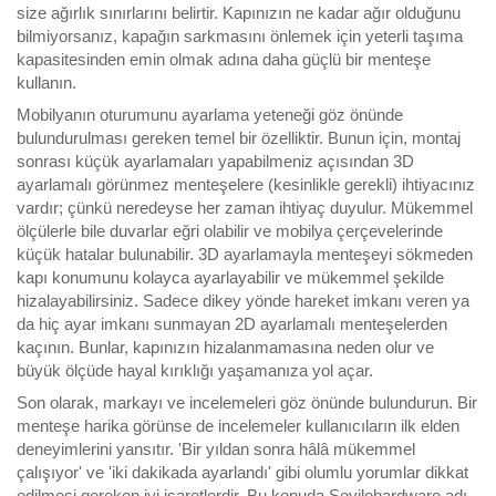
size ağırlık sınırlarını belirtir. Kapınızın ne kadar ağır olduğunu
bilmiyorsanız, kapağın sarkmasını önlemek için yeterli taşıma
kapasitesinden emin olmak adına daha güçlü bir menteşe
kullanın.
Mobilyanın oturumunu ayarlama yeteneği göz önünde
bulundurulması gereken temel bir özelliktir. Bunun için, montaj
sonrası küçük ayarlamaları yapabilmeniz açısından 3D
ayarlamalı görünmez menteşelere (kesinlikle gerekli) ihtiyacınız
vardır; çünkü neredeyse her zaman ihtiyaç duyulur. Mükemmel
ölçülerle bile duvarlar eğri olabilir ve mobilya çerçevelerinde
küçük hatalar bulunabilir. 3D ayarlamayla menteşeyi sökmeden
kapı konumunu kolayca ayarlayabilir ve mükemmel şekilde
hizalayabilirsiniz. Sadece dikey yönde hareket imkanı veren ya
da hiç ayar imkanı sunmayan 2D ayarlamalı menteşelerden
kaçının. Bunlar, kapınızın hizalanmamasına neden olur ve
büyük ölçüde hayal kırıklığı yaşamanıza yol açar.
Son olarak, markayı ve incelemeleri göz önünde bulundurun. Bir
menteşe harika görünse de incelemeler kullanıcıların ilk elden
deneyimlerini yansıtır. 'Bir yıldan sonra hâlâ mükemmel
çalışıyor' ve 'iki dakikada ayarlandı' gibi olumlu yorumlar dikkat
edilmesi gereken iyi işaretlerdir. Bu konuda Sevilohardware adı