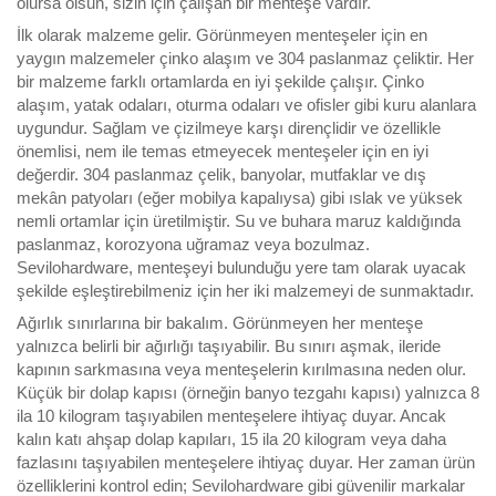
olursa olsun, sizin için çalışan bir menteşe vardır.
İlk olarak malzeme gelir. Görünmeyen menteşeler için en
yaygın malzemeler çinko alaşım ve 304 paslanmaz çeliktir. Her
bir malzeme farklı ortamlarda en iyi şekilde çalışır. Çinko
alaşım, yatak odaları, oturma odaları ve ofisler gibi kuru alanlara
uygundur. Sağlam ve çizilmeye karşı dirençlidir ve özellikle
önemlisi, nem ile temas etmeyecek menteşeler için en iyi
değerdir. 304 paslanmaz çelik, banyolar, mutfaklar ve dış
mekân patyoları (eğer mobilya kapalıysa) gibi ıslak ve yüksek
nemli ortamlar için üretilmiştir. Su ve buhara maruz kaldığında
paslanmaz, korozyona uğramaz veya bozulmaz.
Sevilohardware, menteşeyi bulunduğu yere tam olarak uyacak
şekilde eşleştirebilmeniz için her iki malzemeyi de sunmaktadır.
Ağırlık sınırlarına bir bakalım. Görünmeyen her menteşe
yalnızca belirli bir ağırlığı taşıyabilir. Bu sınırı aşmak, ileride
kapının sarkmasına veya menteşelerin kırılmasına neden olur.
Küçük bir dolap kapısı (örneğin banyo tezgahı kapısı) yalnızca 8
ila 10 kilogram taşıyabilen menteşelere ihtiyaç duyar. Ancak
kalın katı ahşap dolap kapıları, 15 ila 20 kilogram veya daha
fazlasını taşıyabilen menteşelere ihtiyaç duyar. Her zaman ürün
özelliklerini kontrol edin; Sevilohardware gibi güvenilir markalar