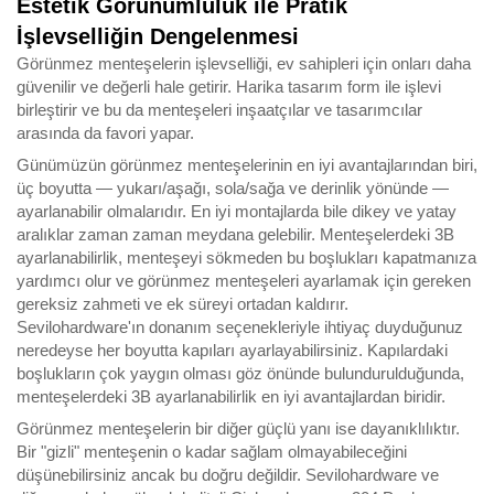
Estetik Görünümlülük ile Pratik
İşlevselliğin Dengelenmesi
Görünmez menteşelerin işlevselliği, ev sahipleri için onları daha
güvenilir ve değerli hale getirir. Harika tasarım form ile işlevi
birleştirir ve bu da menteşeleri inşaatçılar ve tasarımcılar
arasında da favori yapar.
Günümüzün görünmez menteşelerinin en iyi avantajlarından biri,
üç boyutta — yukarı/aşağı, sola/sağa ve derinlik yönünde —
ayarlanabilir olmalarıdır. En iyi montajlarda bile dikey ve yatay
aralıklar zaman zaman meydana gelebilir. Menteşelerdeki 3B
ayarlanabilirlik, menteşeyi sökmeden bu boşlukları kapatmanıza
yardımcı olur ve görünmez menteşeleri ayarlamak için gereken
gereksiz zahmeti ve ek süreyi ortadan kaldırır.
Sevilohardware'ın donanım seçenekleriyle ihtiyaç duyduğunuz
neredeyse her boyutta kapıları ayarlayabilirsiniz. Kapılardaki
boşlukların çok yaygın olması göz önünde bulundurulduğunda,
menteşelerdeki 3B ayarlanabilirlik en iyi avantajlardan biridir.
Görünmez menteşelerin bir diğer güçlü yanı ise dayanıklılıktır.
Bir "gizli" menteşenin o kadar sağlam olmayabileceğini
düşünebilirsiniz ancak bu doğru değildir. Sevilohardware ve