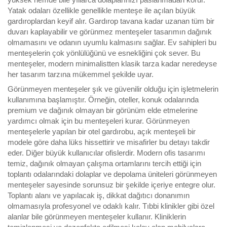
Yatak odaları özellikle genellikle menteşe ile açılan büyük
gardıroplardan keyif alır. Gardırop tavana kadar uzanan tüm bir
duvarı kaplayabilir ve görünmez menteşeler tasarımın dağınık
olmamasını ve odanın uyumlu kalmasını sağlar. Ev sahipleri bu
menteşelerin çok yönlülüğünü ve esnekliğini çok sever. Bu
menteşeler, modern minimalistten klasik tarza kadar neredeyse
her tasarım tarzına mükemmel şekilde uyar.
Görünmeyen menteşeler şık ve güvenilir olduğu için işletmelerin
kullanımına başlamıştır. Örneğin, oteller, konuk odalarında
premium ve dağınık olmayan bir görünüm elde etmelerine
yardımcı olmak için bu menteşeleri kurar. Görünmeyen
menteşelerle yapılan bir otel gardırobu, açık menteşeli bir
modele göre daha lüks hissettirir ve misafirler bu detayı takdir
eder. Diğer büyük kullanıcılar ofislerdir. Modern ofis tasarımı
temiz, dağınık olmayan çalışma ortamlarını tercih ettiği için
toplantı odalarındaki dolaplar ve depolama üniteleri görünmeyen
menteşeler sayesinde sorunsuz bir şekilde içeriye entegre olur.
Toplantı alanı ve yapılacak iş, dikkat dağıtıcı donanımın
olmamasıyla profesyonel ve odaklı kalır. Tıbbi klinikler gibi özel
alanlar bile görünmeyen menteşeler kullanır. Kliniklerin