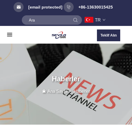
[email protected]
+86-13630015425
TR
Teklif Alın
Haberler
Ana Sayfa
>
Haberler