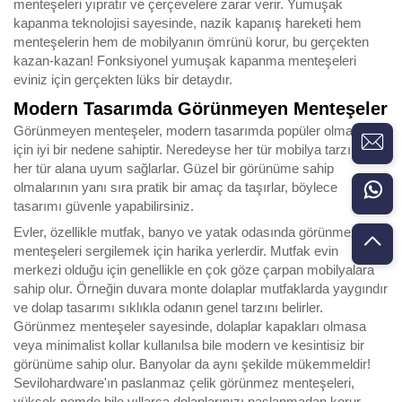
menteşeleri yıpratır ve çerçevelere zarar verir. Yumuşak
kapanma teknolojisi sayesinde, nazik kapanış hareketi hem
menteşelerin hem de mobilyanın ömrünü korur, bu gerçekten
kazan-kazan! Fonksiyonel yumuşak kapanma menteşeleri
eviniz için gerçekten lüks bir detaydır.
Modern Tasarımda Görünmeyen Menteşeler
Görünmeyen menteşeler, modern tasarımda popüler olmaları
için iyi bir nedene sahiptir. Neredeyse her tür mobilya tarzına ve
her tür alana uyum sağlarlar. Güzel bir görünüme sahip
olmalarının yanı sıra pratik bir amaç da taşırlar, böylece
tasarımı güvenle yapabilirsiniz.
Evler, özellikle mutfak, banyo ve yatak odasında görünmez
menteşeleri sergilemek için harika yerlerdir. Mutfak evin
merkezi olduğu için genellikle en çok göze çarpan mobilyalara
sahip olur. Örneğin duvara monte dolaplar mutfaklarda yaygındır
ve dolap tasarımı sıklıkla odanın genel tarzını belirler.
Görünmez menteşeler sayesinde, dolaplar kapakları olmasa
veya minimalist kollar kullanılsa bile modern ve kesintisiz bir
görünüme sahip olur. Banyolar da aynı şekilde mükemmeldir!
Sevilohardware'ın paslanmaz çelik görünmez menteşeleri,
yüksek nemde bile yıllarca dolaplarınızı paslanmadan korur.