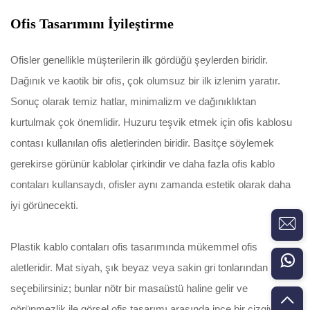
Ofis Tasarımını İyileştirme
Ofisler genellikle müşterilerin ilk gördüğü şeylerden biridir.
Dağınık ve kaotik bir ofis, çok olumsuz bir ilk izlenim yaratır.
Sonuç olarak temiz hatlar, minimalizm ve dağınıklıktan
kurtulmak çok önemlidir. Huzuru teşvik etmek için ofis kablosu
contası kullanılan ofis aletlerinden biridir. Basitçe söylemek
gerekirse görünür kablolar çirkindir ve daha fazla ofis kablo
contaları kullansaydı, ofisler aynı zamanda estetik olarak daha
iyi görünecekti.
Plastik kablo contaları ofis tasarımında mükemmel ofis
aletleridir. Mat siyah, şık beyaz veya sakin gri tonlarından birini
seçebilirsiniz; bunlar nötr bir masaüstü haline gelir ve
görünmezlik ile görsel ofis tasarımı arasında ince bir çizgiyi