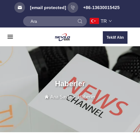
[email protected]
+86-13630015425
TR
Teklif Alın
Haberler
Ana Sayfa
>
Haberler