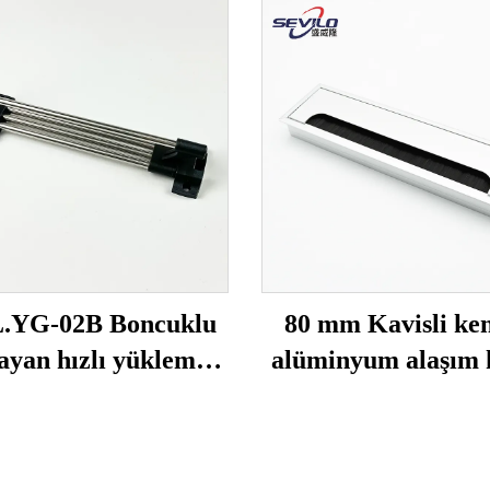
.YG-02B Boncuklu
80 mm Kavisli ken
ayan hızlı yükleme
alüminyum alaşım 
(katı boru)
girişi