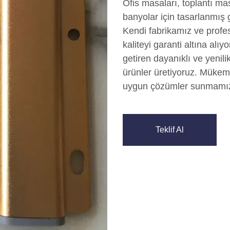
Ofis masaları, toplantı mas
banyolar için tasarlanmış
Kendi fabrikamız ve profe
kaliteyi garanti altına alıy
getiren dayanıklı ve yenili
ürünler üretiyoruz. Mükem
uygun çözümler sunmamızı
Teklif Al