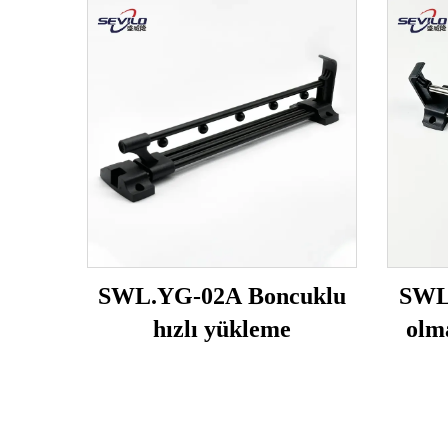
SWL.YG-02A Boncuklu
SWL
hızlı yükleme
olm