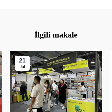
İlgili makale
21
Jul