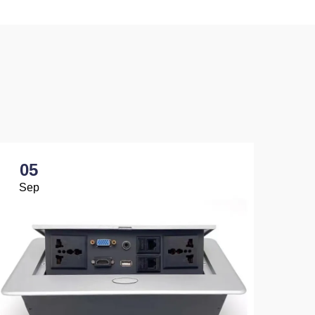
05
0
Sep
Se