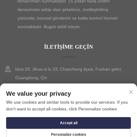
donanımları sunmaktadır. 15 yıldan fazla üretim
deneyimine sahip olan şirketimiz, özelleştirilmiş
çözümler, küresel gönderim ve kalite kontrol hizmeti
sunmaktadır. Bugün teklif isteyin.
İLETIŞIME GEÇIN
bina 29, Jihua si lu 33, Chancheng ilçesi, Foshan şehri,
Guangdong, Çin
+86-13630015425
We value your privacy
We use cookies and similar tools to provide our services. If you
[email protected]
don't want to accept all cookies, click Personalize cookies.
Accept all
Telif Hakkı © 2025 FOSHAN CITY SEVILO HARDWARE CO.,LTD.
Gizlilik Politikası
Personalize cookies