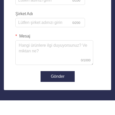
0/100
Şirket Adı
0/200
Mesaj
0/1000
Gönder