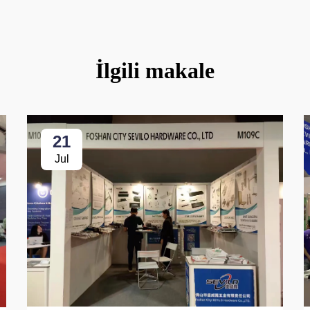
İlgili makale
21
Jul