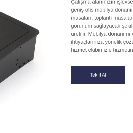
Çalışma alanınızın işlevsel
geniş ofis mobilya donanım
masaları, toplantı masaları
görünüm sağlayacak şekilde
üretilir. Mobilya donanım
ihtiyaçlarınıza yönelik çö
hizmet ekibimizle hizmetin
Teklif Al