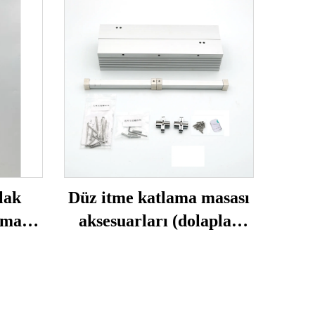
lak
Düz itme katlama masası
rma
aksesuarları (dolaplar
olmadan)