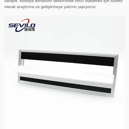
sahiptir. Mobilya donanımı sektöründe öncü olabilmek için sürekli
olarak araştırma ve geliştirmeye yatırım yapıyoruz.