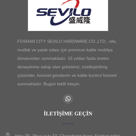
FOSHAN CITY SEVILO HARDWARE CO.,LTD., ofis,
mutfak ve yatak odası için premium kalite mobilya
donanımları sunmaktadır. 15 yıldan fazla üretim
deneyimine sahip olan şirketimiz, özelleştirilmiş
çözümler, küresel gönderim ve kalite kontrol hizmeti
sunmaktadır. Bugün teklif isteyin.
İLETIŞIME GEÇIN
bina 29, Jihua si lu 33, Chancheng ilçesi, Foshan şehri,