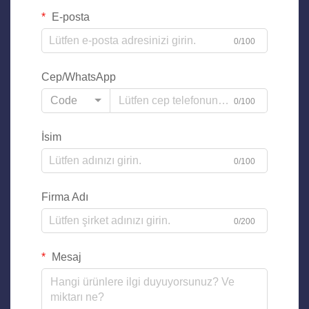
E-posta
0/100
Cep/WhatsApp
Code
0/100
İsim
0/100
Firma Adı
0/200
Mesaj