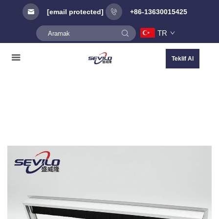
[email protected]
+86-13630015425
TR
Teklif Al