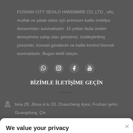
FOSHAN CITY SEVILO HARDWARE CO.,LTD., ofis,
mutfak ve yatak odası için premium kalite mobilya
donanımları sunmaktadır. 15 yıldan fazla üretim
deneyimine sahip olan şirketimiz, özelleştirilmiş
çözümler, küresel gönderim ve kalite kontrol hizmeti
sunmaktadır. Bugün teklif isteyin.
BIZIMLE İLETIŞIME GEÇIN
bina 29, Jihua si lu 33, Chancheng ilçesi, Foshan şehri,
Guangdong, Çin
+86-13630015425
We value your privacy