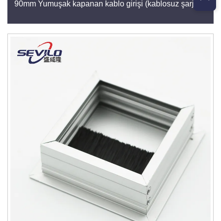
90mm Yumuşak kapanan kablo girişi (kablosuz şarj ile)