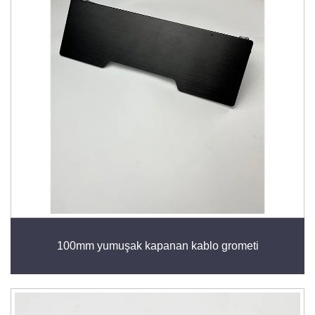
alüminyum alaşım, çinko alaşım ve entegre tampon
tasarımı uzun ömürlü kullanım sağlar ve bağlantı
noktalarına erişimi kolaylaştırır. Kablolama
organizasyonunu basitleştirin, profesyonel bir ortam
koruyun ve daha temiz, daha verimli bir çalışma alanı
elde edin.
100mm yumuşak kapanan kablo grometi