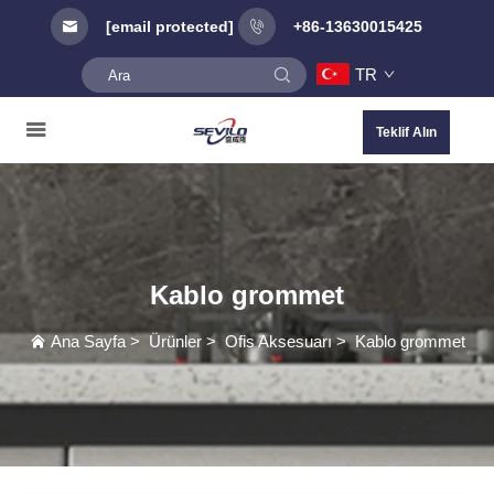
[email protected]
+86-13630015425
TR
Teklif Alın
Kablo grommet
Ana Sayfa
>
Ürünler
>
Ofis Aksesuarı
>
Kablo grommet