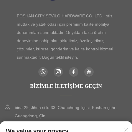
FOSHAN CITY SEVILO HARDWARE CO.,LTD., ofis,
mutfak ve yatak odası için premium kalite mobilya
donanımları sunmaktadır. 15 yıldan fazla üretim
deneyimine sahip olan şirketimiz, özelleştirilmiş
çözümler, küresel gönderim ve kalite kontrol hizmeti
sunmaktadır. Bugün teklif isteyin.
BIZIMLE İLETIŞIME GEÇIN
bina 29, Jihua si lu 33, Chancheng ilçesi, Foshan şehri,
Guangdong, Çin
+86-13630015425
We value your privacy