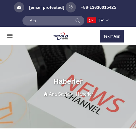
[email protected]
+86-13630015425
TR
Teklif Alın
Haberler
Ana Sayfa
>
Haberler