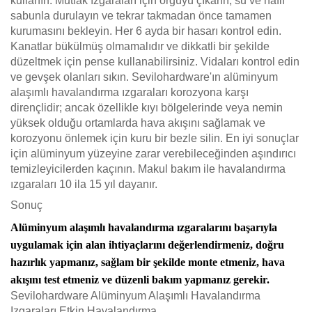
kullanın. Mutfak ızgaraları için örgüyü çıkarın, su ve hafif
sabunla durulayın ve tekrar takmadan önce tamamen
kurumasını bekleyin. Her 6 ayda bir hasarı kontrol edin.
Kanatlar bükülmüş olmamalıdır ve dikkatli bir şekilde
düzeltmek için pense kullanabilirsiniz. Vidaları kontrol edin
ve gevşek olanları sıkın. Sevilohardware'ın alüminyum
alaşımlı havalandırma ızgaraları korozyona karşı
dirençlidir; ancak özellikle kıyı bölgelerinde veya nemin
yüksek olduğu ortamlarda hava akışını sağlamak ve
korozyonu önlemek için kuru bir bezle silin. En iyi sonuçlar
için alüminyum yüzeyine zarar verebileceğinden aşındırıcı
temizleyicilerden kaçının. Makul bakım ile havalandırma
ızgaraları 10 ila 15 yıl dayanır.
Sonuç
Alüminyum alaşımlı havalandırma ızgaralarını başarıyla
uygulamak için alan ihtiyaçlarını değerlendirmeniz, doğru
hazırlık yapmanız, sağlam bir şekilde monte etmeniz, hava
akışını test etmeniz ve düzenli bakım yapmanız gerekir.
Sevilohardware Alüminyum Alaşımlı Havalandırma
Izgaraları Etkin Havalandırma.