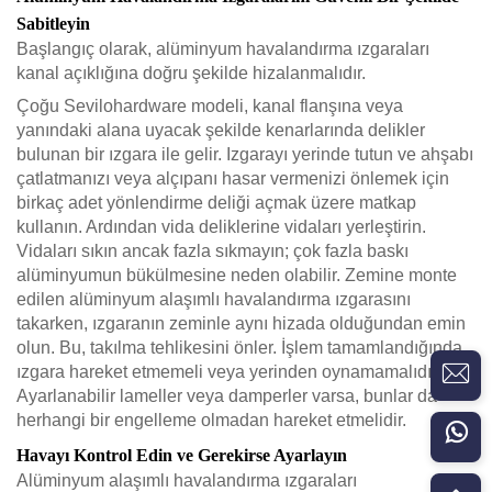
Sabitleyin
Başlangıç olarak, alüminyum havalandırma ızgaraları
kanal açıklığına doğru şekilde hizalanmalıdır.
Çoğu Sevilohardware modeli, kanal flanşına veya
yanındaki alana uyacak şekilde kenarlarında delikler
bulunan bir ızgara ile gelir. Izgarayı yerinde tutun ve ahşabı
çatlatmanızı veya alçıpanı hasar vermenizi önlemek için
birkaç adet yönlendirme deliği açmak üzere matkap
kullanın. Ardından vida deliklerine vidaları yerleştirin.
Vidaları sıkın ancak fazla sıkmayın; çok fazla baskı
alüminyumun bükülmesine neden olabilir. Zemine monte
edilen alüminyum alaşımlı havalandırma ızgarasını
takarken, ızgaranın zeminle aynı hizada olduğundan emin
olun. Bu, takılma tehlikesini önler. İşlem tamamlandığında,
ızgara hareket etmemeli veya yerinden oynamamalıdır.
Ayarlanabilir lameller veya damperler varsa, bunlar da
herhangi bir engelleme olmadan hareket etmelidir.
Havayı Kontrol Edin ve Gerekirse Ayarlayın
Alüminyum alaşımlı havalandırma ızgaraları