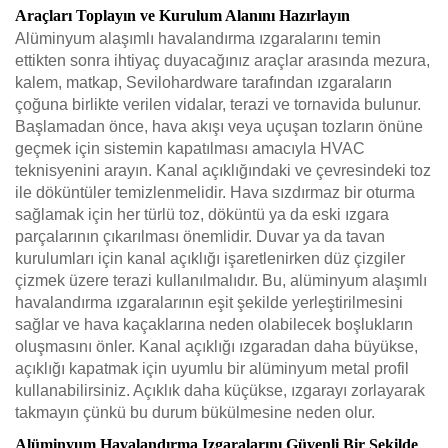
Araçları Toplayın ve Kurulum Alanını Hazırlayın
Alüminyum alaşımlı havalandırma ızgaralarını temin
ettikten sonra ihtiyaç duyacağınız araçlar arasında mezura,
kalem, matkap, Sevilohardware tarafından ızgaraların
çoğuna birlikte verilen vidalar, terazi ve tornavida bulunur.
Başlamadan önce, hava akışı veya uçuşan tozların önüne
geçmek için sistemin kapatılması amacıyla HVAC
teknisyenini arayın. Kanal açıklığındaki ve çevresindeki toz
ile döküntüler temizlenmelidir. Hava sızdırmaz bir oturma
sağlamak için her türlü toz, döküntü ya da eski ızgara
parçalarının çıkarılması önemlidir. Duvar ya da tavan
kurulumları için kanal açıklığı işaretlenirken düz çizgiler
çizmek üzere terazi kullanılmalıdır. Bu, alüminyum alaşımlı
havalandırma ızgaralarının eşit şekilde yerleştirilmesini
sağlar ve hava kaçaklarına neden olabilecek boşlukların
oluşmasını önler. Kanal açıklığı ızgaradan daha büyükse,
açıklığı kapatmak için uyumlu bir alüminyum metal profil
kullanabilirsiniz. Açıklık daha küçükse, ızgarayı zorlayarak
takmayın çünkü bu durum bükülmesine neden olur.
Alüminyum Havalandırma Izgaralarını Güvenli Bir Şekilde