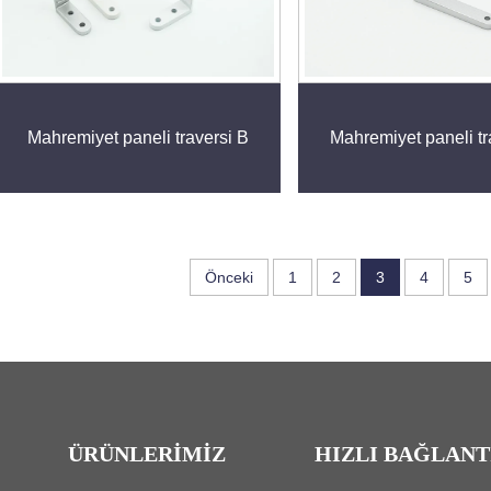
Mahremiyet paneli traversi B
Mahremiyet paneli tr
Önceki
1
2
3
4
5
ÜRÜNLERIMIZ
HIZLI BAĞLANT