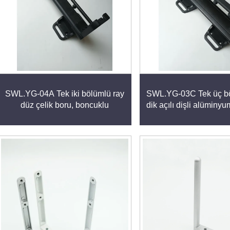
SWL.YG-04A Tek iki bölümlü ray
SWL.YG-03C Tek üç bö
düz çelik boru, boncuklu
dik açılı dişli alüminy