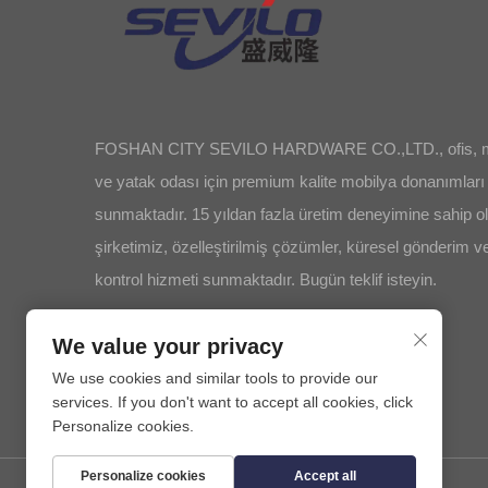
FOSHAN CITY SEVILO HARDWARE CO.,LTD., ofis, m
ve yatak odası için premium kalite mobilya donanımları
sunmaktadır. 15 yıldan fazla üretim deneyimine sahip o
şirketimiz, özelleştirilmiş çözümler, küresel gönderim ve
kontrol hizmeti sunmaktadır. Bugün teklif isteyin.
We value your privacy
We use cookies and similar tools to provide our
services. If you don't want to accept all cookies, click
Personalize cookies.
Personalize cookies
Accept all