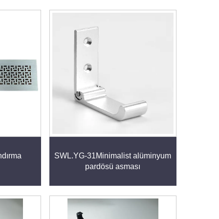
ndırma
SWL.YG-31Minimalist alüminyum
pardösü asması