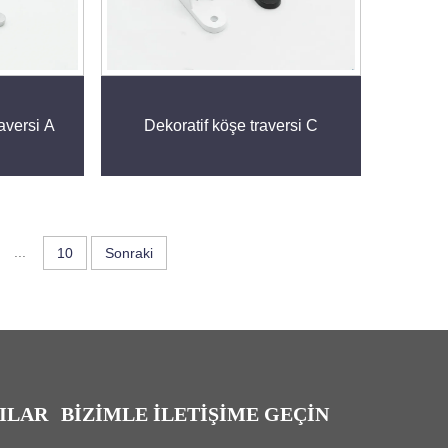
aversi A
Dekoratif köşe traversi C
...
10
Sonraki
ILAR
BIZIMLE İLETIŞIME GEÇIN