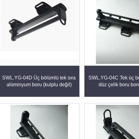
SWL.YG-04D Üç bölümlü tek sıra
SWL.YG-04C Tek üç bö
alüminyum boru (kulplu değil)
düz çelik boru bo