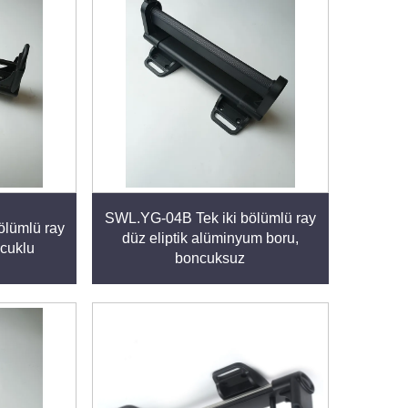
SWL.YG-04B Tek iki bölümlü ray
lümlü ray
düz eliptik alüminyum boru,
ncuklu
boncuksuz