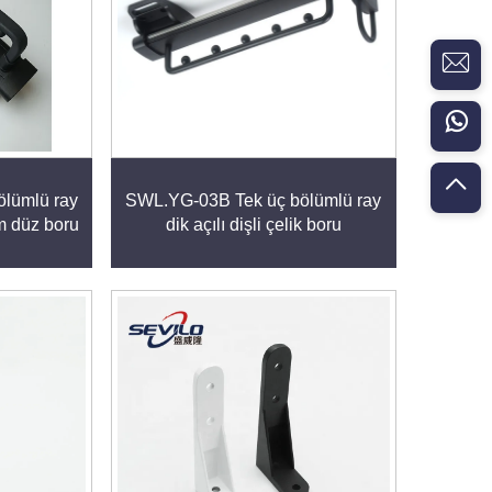
lümlü ray
SWL.YG-03B Tek üç bölümlü ray
um düz boru
dik açılı dişli çelik boru