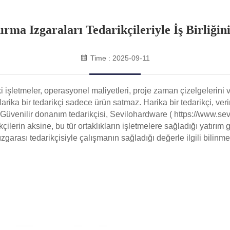
rma Izgaraları Tedarikçileriyle İş Birliğini
Time : 2025-09-11
şletmeler, operasyonel maliyetleri, proje zaman çizelgelerini v
rika bir tedarikçi sadece ürün satmaz. Harika bir tedarikçi, verim
. Güvenilir donanım tedarikçisi, Sevilohardware (
https://www.se
lerin aksine, bu tür ortaklıkların işletmelere sağladığı yatırım get
garası tedarikçisiyle çalışmanın sağladığı değerle ilgili bilinme