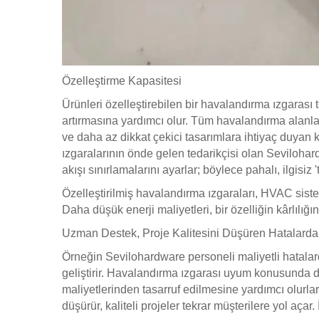
Özelleştirme Kapasitesi
Ürünleri özelleştirebilen bir havalandırma ızgarası ted
artırmasına yardımcı olur. Tüm havalandırma alanlar
ve daha az dikkat çekici tasarımlara ihtiyaç duyan k
ızgaralarının önde gelen tedarikçisi olan Seviloha
akışı sınırlamalarını ayarlar; böylece pahalı, ilgisiz
Özelleştirilmiş havalandırma ızgaraları, HVAC sist
Daha düşük enerji maliyetleri, bir özelliğin kârlılığı
Uzman Destek, Proje Kalitesini Düşüren Hatalard
Örneğin Sevilohardware personeli maliyetli hatalard
geliştirir. Havalandırma ızgarası uyum konusunda de
maliyetlerinden tasarruf edilmesine yardımcı olurla
düşürür, kaliteli projeler tekrar müşterilere yol açar.