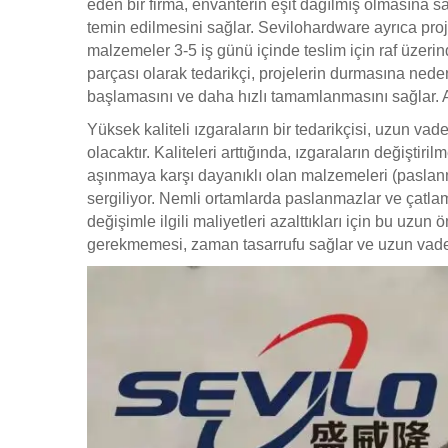
eden bir firma, envanterin eşit dağılmış olmasına 
temin edilmesini sağlar. Sevilohardware ayrıca proj
malzemeler 3-5 iş günü içinde teslim için raf üzerind
parçası olarak tedarikçi, projelerin durmasına ned
başlamasını ve daha hızlı tamamlanmasını sağlar. Artan
Yüksek kaliteli ızgaraların bir tedarikçisi, uzun vade
olacaktır. Kaliteleri arttığında, ızgaraların değişti
aşınmaya karşı dayanıklı olan malzemeleri (paslanma
sergiliyor. Nemli ortamlarda paslanmazlar ve çatlam
değişimle ilgili maliyetleri azalttıkları için bu uz
gerekmemesi, zaman tasarrufu sağlar ve uzun vadede