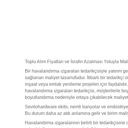
Toplu Alım Fiyatları ve İsrafın Azalması Yoluyla Mal
Bir havalandırma ızgaraları tedarikçisiyle yatırım get
sağlanan maliyet tasarrufudur. İtibarlı bir tedarikçi
inşaat veya emlak yenileme projeleri için faydalıdır. 
havalandırma ızgaraları tedarikçisi, müşterilerle b
boyutlandırma nedeniyle ortaya çıkabilecek maliyetle
Sevilohardware ekibi, nemli banyolar ve endüstriyel
Bu durum daha az atık anlamına gelir ve birim maliye
Havalandırma ızgaralarının belirli bir tedarikçisin