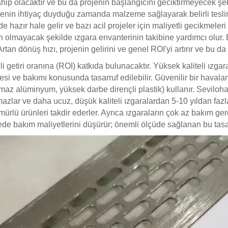
sahip olacaktır ve bu da projenin başlangıcını geciktirmeyecek ş
enin ihtiyaç duyduğu zamanda malzeme sağlayarak belirli teslimat
e hazır hale gelir ve bazı acil projeler için maliyetli gecikmeler
en olmayacak şekilde ızgara envanterinin takibine yardımcı olu
 dönüş hızı, projenin gelirini ve genel ROI'yi artırır ve bu da işl
li getiri oranına (ROI) katkıda bulunacaktır. Yüksek kaliteli ızgar
rilmesi ve bakımı konusunda tasarruf edilebilir. Güvenilir bir hava
z alüminyum, yüksek darbe dirençli plastik) kullanır. Sevilohar
azlar ve daha ucuz, düşük kaliteli ızgaralardan 5-10 yıldan fazla
un ömürlü ürünleri takdir ederler. Ayrıca ızgaraların çok az bakım
 bakım maliyetlerini düşürür; önemli ölçüde sağlanan bu tasarruf