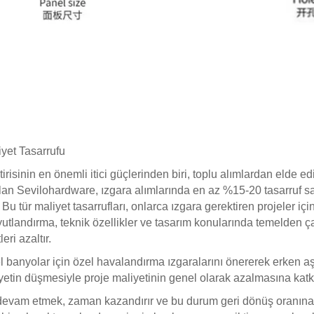
iyet Tasarrufu
irisinin en önemli itici güçlerinden biri, toplu alımlardan elde edi
 olan Sevilohardware, ızgara alımlarında en az %15-20 tasarruf sağ
Bu tür maliyet tasarrufları, onlarca ızgara gerektiren projeler içi
oyutlandırma, teknik özellikler ve tasarım konularında temelden 
ri azaltır.
 banyolar için özel havalandırma ızgaralarını önererek erken aş
tin düşmesiyle proje maliyetinin genel olarak azalmasına katkı sa
e devam etmek, zaman kazandırır ve bu durum geri dönüş oranına (