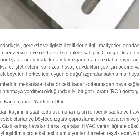
arikçisi, gereksiz ve ilgisiz özelliklerle ilgili maliyetleri ortada
ı benzersizdir ve özel gereksinimlere sahiptir. Örneğin, ticari 
onut yatak odalarında kullanılan ızgaralara göre daha büyük açıkl
rdware, işletmelerin yalnızca ihtiyaç duydukları şey için ödeme
 'tek boyutun herkes için uygun olduğu' ızgaralar satın alma ihtiyac
emlerinin mekanlara daha önceki kadar zorlanmadan hava sağlaya
nı artırmaya yardımcı olduğundan iyi bir getiri oranı (ROI) gösterg
an Kaçınmanıza Yardımcı Olur
an kaçınır, inşaat kodu uyumuna ilişkin rehberlik sağlar ve hava
stek olurlar ve böylece ızgara-çaprazlama kodu cezalarını ve ya
r. Gizli kalmış havalandırma ızgaraları HVAC verimliliğinde düşüş
 İyileştirilmiş proje kalitesi olumlu yönlendirmeleri teşvik eder. Ard