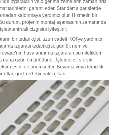
ekilde ızgaraların ve diğer malzemelerin zamanında
 tarihlerini garanti eder. Standart siparişlerde
i ortadan kaldırmaya yardımcı olur. Hizmetin bir
r. Bu durum, projenin montaj aşamasının zamanında
etmenin alt çizgisini iyileştirir.
aların bir tedarikçisi, uzun vadeli ROI'ye yardımcı
landırma ızgarası tedarikçisi, günlük nem ve
dware'nin havalandırma ızgaraları bu nitelikleri
 daha uzun ömürlüdürler. İşletmeler, sık sık
 gerektirmesini de önemserler. Boyama veya temizlik
lar, güçlü ROI'yi haklı çıkarır.