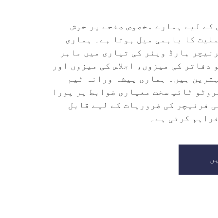
 کے لیے ہمارے مخصوص صفحے پر خوش
لیت کا باہمی میل ہوتا ہے۔ ہماری
رنیچر ہارڈ ویئر کی تیاری میں ماہر
 دفاتر کی میزوں، اجلاس کی میزوں اور
ہترین ہیں۔ ہماری پیشہ ورانہ ٹیم
روٹو ٹائپ سخت معیاری ضوابط پر پورا
ی فرنیچر کی ضروریات کے لیے قابل
فراہم کرتی ہے۔
ں