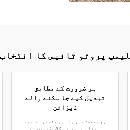
لیمپ پروٹو ٹائپس کا انتخاب
ہر ضرورت کے مطابق
تبدیل کیے جا سکنے والے
ڈیزائن
ہم سمجھتے ہیں کہ ہر منصوبہ منفرد
ہوتا ہے۔ ہمارے گلاس کلیمپ کے