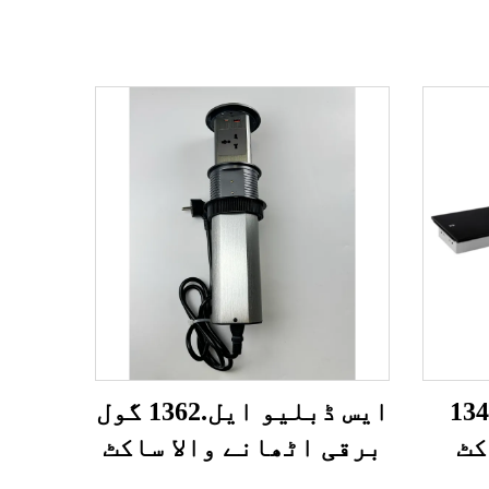
بلیو ایل.1341
ایس ڈبلیو ایل.1362 گول
کٹ
برقی اٹھانے والا ساکٹ