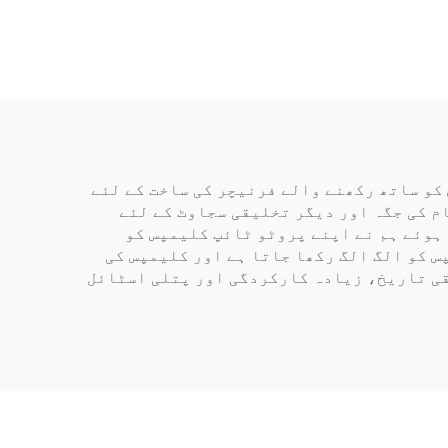
 کو ساتھ رکھنے والے فرنیچر کی ساخت کے لئے
م کی جگہ اور دیگر تخلیقی سجاوٹ کے لئے
 ہوئے ہم نے اپنے پروٹو ٹائپ کلیمپس کو
پس کو الگ الگ رکھا جاتا ہے اور کلیمپس کی
قی تاریخ، زیادہ کارکردگی اور پتلی اسٹائل