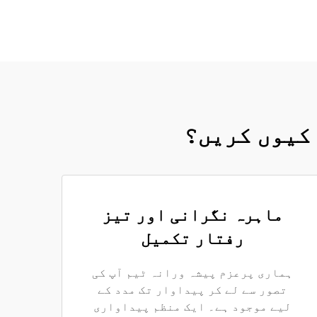
 کیوں کریں؟
ماہرہ نگرانی اور تیز
رفتار تکمیل
ہماری پرعزم پیشہ ورانہ ٹیم آپ کی
تصور سے لے کر پیداوار تک مدد کے
لیے موجود ہے۔ ایک منظم پیداواری