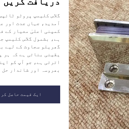
دریافت کریں
گلاس کلیمپ پروٹو ٹائپس
آمدید، جہاں جدت اور عم
کمپنی اعلیٰ معیار کے ف
ہے، بشمول گلاس کلیمپ جو
گھریلو سجاوٹ کے لیے ب
یقینی بناتی ہے کہ ہر پ
اترتی ہے، جو آپ کو اپن
بھروسہ اور شاندار حل 
ایک قیمت حاصل کری