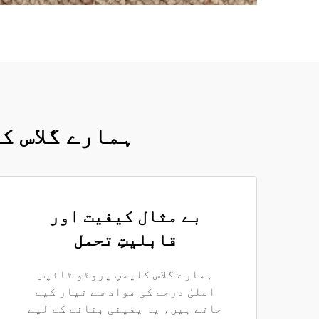
ہمارے گلاس ک
بے مثال کیفیت اور
قابلیتِ تحمل
ہمارے گلاس کلیمپ پروٹو ٹائپس
اعلیٰ درجے کی مواد سے تیار کیے
جاتے ہیں، یہ یقینی بنانے کے لیے