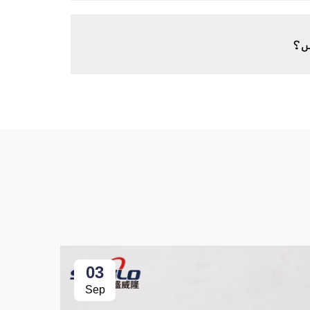
ں؟
03
Sep