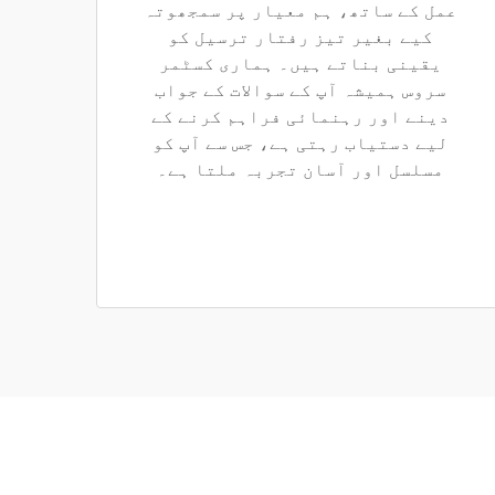
عمل کے ساتھ، ہم معیار پر سمجھوتہ
کیے بغیر تیز رفتار ترسیل کو
یقینی بناتے ہیں۔ ہماری کسٹمر
سروس ہمیشہ آپ کے سوالات کے جواب
دینے اور رہنمائی فراہم کرنے کے
لیے دستیاب رہتی ہے، جس سے آپ کو
مسلسل اور آسان تجربہ ملتا ہے۔