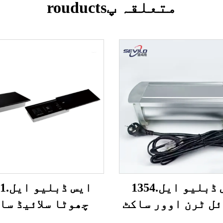
متعلقہ پrouducts
ایس ڈبلیو ایل.1354
ایس ڈ
ل ٹرن اوور ساکٹ
چھوٹا سلائیڈ سا