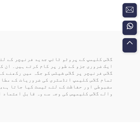
گلاس کلیمپ کے پروٹو ٹائپ جدید فرنیچر کے لئے
ایک ضروری جزو کے طور پر کام کرتے ہیں۔ ان ک
گلاس فرنیچر پر گلاس شیٹس کو جگہ میں رکھنے ک
تمام گلاس کلیمپ انڈسٹری کی ضروریات کے مطابق
مضبوطی اور حفاظت کے لئے ٹیسٹ کیا جاتا ہے،
والے گلاس کلیمپس کی وجہ سے وہ قابل اعتماد 