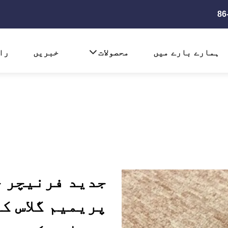
ہمارے بارے میں
محصولات
خبریں
را
جدید فرنیچر ح
پریمیم گلاس ک