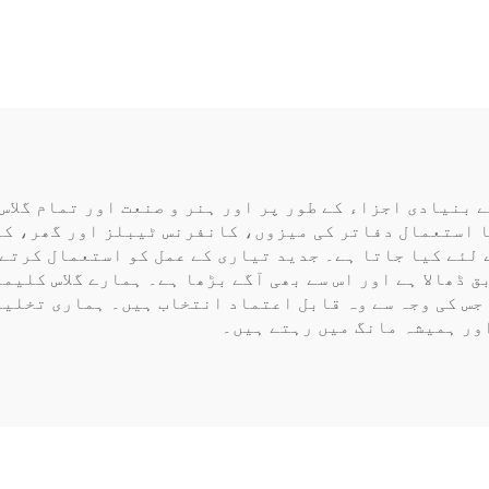
 بنیادی اجزاء کے طور پر اور ہنر و صنعت اور تمام گلاس
ا استعمال دفاتر کی میزوں، کانفرنس ٹیبلز اور گھر، کا
ے لئے کیا جاتا ہے۔ جدید تیاری کے عمل کو استعمال کرتے
 ڈھالا ہے اور اس سے بھی آگے بڑھا ہے۔ ہمارے گلاس کلیم
 جس کی وجہ سے وہ قابل اعتماد انتخاب ہیں۔ ہماری تخلی
اور ہمیشہ مانگ میں رہتے ہیں۔