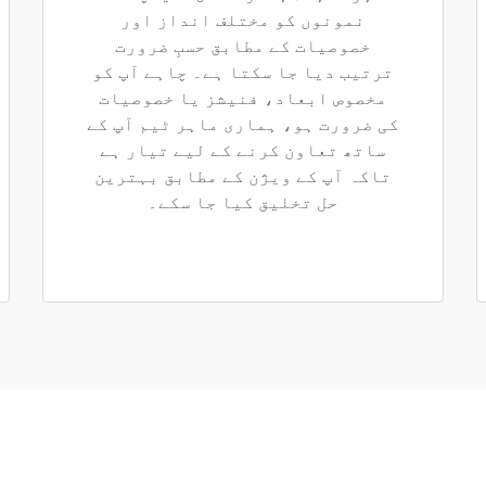
نمونوں کو مختلف انداز اور
خصوصیات کے مطابق حسبِ ضرورت
ترتیب دیا جا سکتا ہے۔ چاہے آپ کو
مخصوص ابعاد، فنیشز یا خصوصیات
کی ضرورت ہو، ہماری ماہر ٹیم آپ کے
ساتھ تعاون کرنے کے لیے تیار ہے
تاکہ آپ کے ویژن کے مطابق بہترین
حل تخلیق کیا جا سکے۔