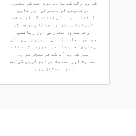
کہ وہ وقت کے ساتھ برداشت کر سکیں۔
ہر کلیمپ کو مضبوطی اور قابل
اعتماد ہونے کی ضمانت کے لیے سخت
ٹیسٹنگ سے گزارا جاتا ہے، جس کی
وجہ سے وہ تجارتی اور رہائشی
دونوں مقاصد کے لیے موزوں ہیں۔ آپ
ہماری مصنوعات پر بھروسہ کر سکتے
ہیں کہ وہ آپ کے فرنیچر کو وہ
حمایت اور نفاست فراہم کریں گی جس
کے وہ مستحق ہیں۔