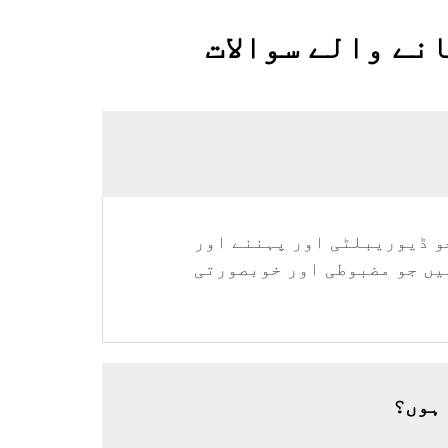
نے والے سوالات
جو ڈیوریبلٹی اور پہننے اور
یں جو مضبوطی اور خوبصورتی
 ہوں؟