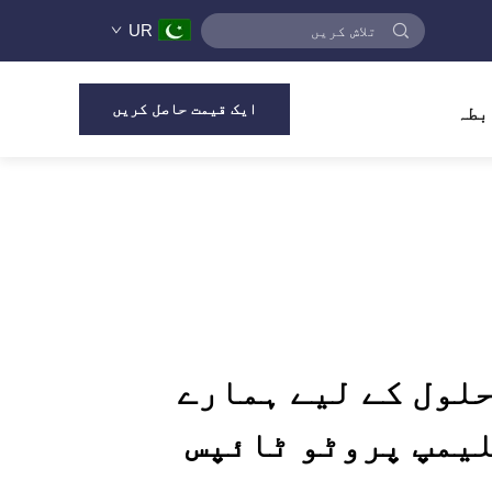
UR
ایک قیمت حاصل کریں
بطہ
لول کے لیے ہمارے
لیمپ پروٹو ٹائپس