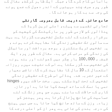
باآسانی کام کرے گا، جبکہ ایک ظاہر کرکٹ، مثال کے
طور پر، صرف چند مہینوں کے اندر دھول کے جمع ہونے
کی وجہ سے بے کار ہو جائے گا۔
جامع جائزہ کے ذریعہ قابل بھروسہ گارنٹی
تجارتی تقسیم سے پہلے، اعلی ترین گریڈ کے
پنڈالوں کو لازمی طور پر مارکیٹنگ کی کیفیت کو
برقرار رکھنے کے لئے مکمل تشخیص سے گزرتا ہے. بہت
سے سالوں تک حقیقی زندگی کا مشابہت کرتے ہوئے ،
یہ تشخیص ٹریک سنکنرن ، بوجھ برداشت اور سائیکل
کی زندگی کو مرتب کرتی ہے۔ مثال کے طور پر، ایک
قبضہ، 100،000 بار چکر میں کھولنے اور بند ہونے
کی تشخیص سے گزر سکتا ہے. اس کے نتیجے میں، روزانہ
استعمال کے 10 سال کا مشابہت کرے گا. ناقص معیار
کے غیر تجربہ شدہ پنڈلی اس طرح کے حقیقی زندگی
تشخیص کے تحت ٹوٹ سکتے ہیں۔ سخت حالات میں، hinges
نمی یا نمک کے ساتھ ٹیسٹ کیا جاتا ہے اور تازہ
کاری کے حالات کے سامنے ہیں، جو پھر زنگ کے لئے
حساسیت کی جانچ پڑتال کرتا ہے. پھر ہینجز کو
زیادہ وزن کے ساتھ جانچ کیا جاتا ہے جس میں ہینج
کی درجہ بندی کی جاتی ہے. پھر ان کو اعلی درجے کا