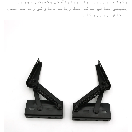
رکھتے ہیں۔ یہ لوڈ بریئرنگ کی صلاحیت ہے جو یہ
یقینی بناتی ہے کہ ہنگ زیادہ دباؤ کی وجہ سے جلدی
ناکام نہیں ہو گا۔