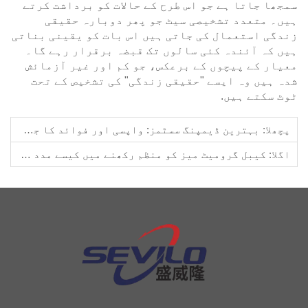
سمجھا جاتا ہے جو اس طرح کے حالات کو برداشت کرتے
ہیں۔ متعدد تشخیصی سیٹ جو پھر دوبارہ حقیقی
زندگی استعمال کی جاتی ہیں اس بات کو یقینی بناتی
ہیں کہ آئندہ کئی سالوں تک قبضہ برقرار رہے گا۔
معیار کے پیچوں کے برعکس، جو کم اور غیر آزمائش
شدہ ہیں وہ ایسے "حقیقی زندگی" کی تشخیص کے تحت
ٹوٹ سکتے ہیں.
پچھلا:
بہترین ڈیمپنگ سسٹمز: واپسی اور فوائد کا جائزہ
اگلا:
کیبل گرومیٹ میز کو منظم رکھنے میں کیسے مدد کرتا ہے