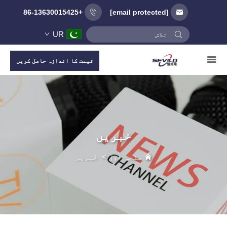
+86-13630015425
[email protected]
UR
قیمت کا اندازہ حاصل کریں
خبریں
صفحہ اول
>
خبریں