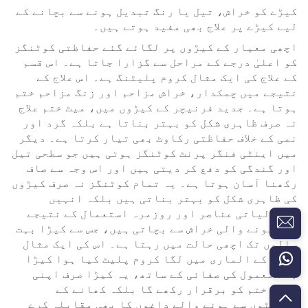
کیڑے کو خراش، تیل یا رنگ تبدیل ہونے سے بچانے کے
لیے کیڑے پر علاج بھی مفید ہوتے ہیں۔
اچھی معیار کے کیڑوں پر لگائے گئے حفاظتی کوٹنگز
کو اعلیٰ درجے کے مراحل سے گزارا جاتا ہے۔ اس قسم
کے علاج کی ایک مثال کروم پلیٹنگ ہے۔ اس علاج کے
نتیجے میں چمکدار، خراش مزاحم اور زنگ مزاحم ختم
ہوتا ہے۔ جدید فرنیچر کے کیڑوں میں، میٹ ختم علاج
نہ صرف ظاہری شکل کو بہتر بناتا ہے بلکہ گرد اور
نمی کے خلاف حفاظتی رکاوٹ بھی تیار کرتا ہے۔ دیگر
میں اینٹی فنگر پرنٹ کوٹنگز ہوتی ہیں جو سطحی تیل
اور گندگی کو دفع کر دیتی ہیں اور اس وجہ سے صاف
رکھنا آسان ہوتا ہے۔ یہ تمام کوٹنگز نہ صرف کیڑوں
کی ظاہری شکل کو بہتر بناتی ہیں بلکہ انہیں
ماحولیاتی عناصر اور روزمرہ استعمال کے نتیجے
میں ہونے والی خراش سے بچاتی ہیں، جس سے کیڑا بہت
سالوں تک اچھی حالت میں رہتا ہے۔ اس کی ایک مثال
مینو کے الماری میں لگا کروم پلیٹ کیا ہوا کیڑا
ہے۔ معمول کی صفائی کے ساتھ، یہ کیڑا صرف اپنی
کروم ختم کو برقرار رکھے گا بلکہ کھانے کے
چھینٹوں سے ہونے والے داغوں کا بھی مقابلہ کرے