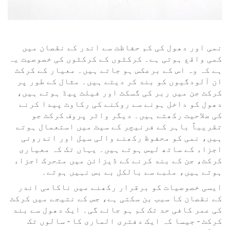
نمی اور دھول کی کم حفاظت سے اندر کے نقصان میں
کمی واقع ہوتی ہے۔ کرکٹوں کے کرکٹوں کی خصوصیت یہ
ہے کہ وہ اس کے برعکس ہو جاتے ہیں۔ معیار کے کرکٹ
ان آلودگیوں کو بند کر دیتے ہیں۔ مثال کے طور پر
کرکٹ جن میں ربر کی گسکٹ اور فیلٹ پیڈ ہوتے ہیں،
دھول کو داخل ہونے سے روکنے کی رکاوٹ پیدا کرنے
کی صلاحیت رکھتے ہیں۔ دیگر واٹر پروف کرکٹ جو
تقریباً باہر کے فرنیچر کے سیٹ میں استعمال ہوتے
ہیں، نمی کو محفوظ رکھنے والی سیل اور اندرونی
اجزاء کے ساتھ لیس ہوتے ہیں۔ یہاں تک کہ معیاری
کرکٹ، جن کے بند کرنے کے ڈیزائن میں متحرک اجزاء
ہوتے ہیں، ملبے سے بالکل بے بس نہیں ہوتے۔
ایسی خصوصیات کو برقرار رکھنے میں ناکامی اندر
کے نقصان کا سبب بن سکتی ہے، جس کے نتیجے میں کرکٹ
کی عمر کافی حد تک کم ہو جائے گی۔ ایک دھول سے بند
کرکٹ - جیسا کہ ایک دفتری الماری کا - سالوں تک