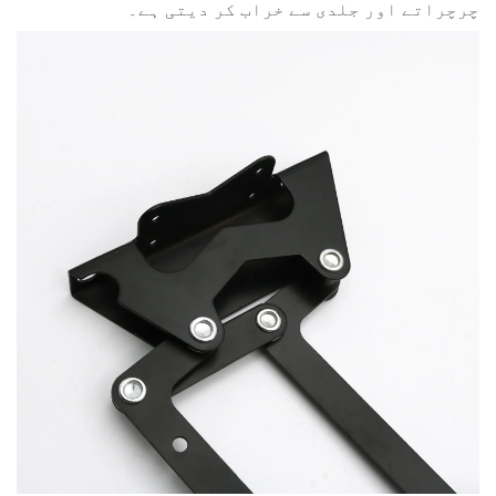
چرچراتے اور جلدی سے خراب کر دیتی ہے۔