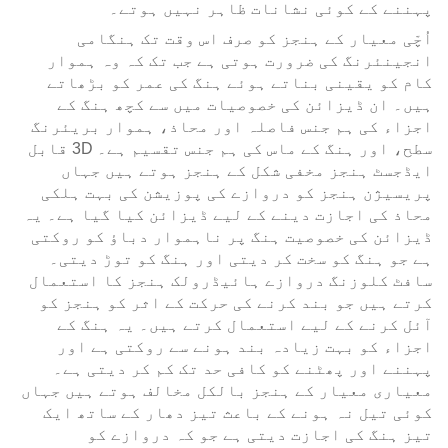
پہننے کے کوئی نشانات ظاہر نہیں ہوتے۔
اُچّی معیار کے ہنجز کو صرف اس وقت تک ہنگامی
انجینئرنگ کی ضرورت ہوتی ہے جب تک کہ وہ ہموار
کام کو یقینی بناتے ہوئے ہنگ کی عمر کو بڑھاتے
ہیں۔ ان ڈیزائن کی خصوصیات میں سے کچھ ہنگ کے
اجزاء کی ہم جنس فاصلہ اور محاذ، ہموار بریئرنگ
سطح، اور ہنگ کے ماس کی ہم جنس تقسیم ہے۔ 3D قابل
ایڈجسٹ ہنجز مخفی شکل کے ہنجز ہوتے ہیں جہاں
پریسیژن ہنجز کو دروازے کی پوزیشن کی بہت ہلکی
محاذ کی اجازت دینے کے لیے ڈیزائن کیا گیا ہے۔ یہ
ڈیزائن کی خصوصیت ہنگ پر ناہموار دباؤ کو روکتی
ہے جو ہنگ کو سخت کر دیتی اور ہنگ کو توڑ دیتی۔
سافٹ کلوزنگ دروازے ہائیڈرولک ہنجز کا استعمال
کرتے ہیں جو بند کرنے کی حرکت کے اثر کو ہنجز کو
آئل کرنے کے لیے استعمال کرتے ہیں۔ یہ ہنگ کے
اجزاء کو بہت زیادہ بند ہونے سے روکتی ہے اور
پہننے اور پھٹنے کو کافی حد تک کم کر دیتی ہے۔
معیاری معیار کے ہنجز بالکل مخالف ہوتے ہیں جہاں
کوئی تیل نہ ہونے کے باعث تیز دھار کے ساتھ ایک
تیز ہنگ کی اجازت دیتی ہے جو کہ دروازے کو