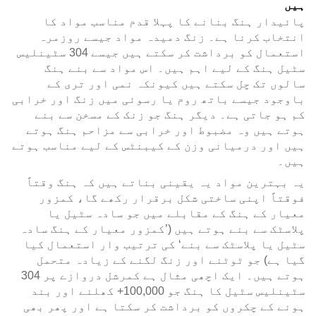
ہیں
پائیدار ہنگ بنانے کا پہلا قدم مناسب مواد کا
انتخاب کرنا ہے۔ زنگ دمیدہ مواد جیسے روزمرہ
استعمال کو برداشت کر سکتے ہیں جیسے 304 سٹینلیس
سٹیل ہنگ کے لیے اہم ہیں۔ اس مواد سے بنے ہنگ
سالوں تک چل سکتے ہیں کیونکہ نمی اور تری کے
باوجود جیسے باتھ روم یا رسوئی میں زنگ اور خرابی
کم ہو جاتی ہے۔ دیگر ہنگ جو زنک کے مسخن سے بنے
ہوتے ہیں وہ مضبوط اور خرابی سے مزاحم ہنگ ہوتے
ہیں اور درمیانی وزن کے کیبنٹس کے لیے مناسب ہوتے
ہیں۔
یہ بہترین مواد یہ یقینی بناتے ہیں کہ ہنگ وقتاً
فوقتاً اپنی ساختی شکل برقرار رکھے گا، کمزور
معیار کے ہنگ کے مقابلے میں جو سادہ سٹیل یا
پلاسٹک سے بنے ہوتے ہیں (’کمزور معیار کے ہنگ سادہ
سٹیل یا پلاسٹک سے بنے‘ کی ترتیب وار استعمال کیا
گیا ہے) جو ٹوٹنے اور زنگ لگنے کے زیادہ متحمل
ہوتے ہیں۔ ایک اچھی مثال ہے کمرشل دروازے پر 304
سٹینلیس سٹیل کا ہنگ جو 100,000+ کھلنے اور بند
ہونے کے چکروں کو برداشت کر سکتا ہے اور پھر بھی