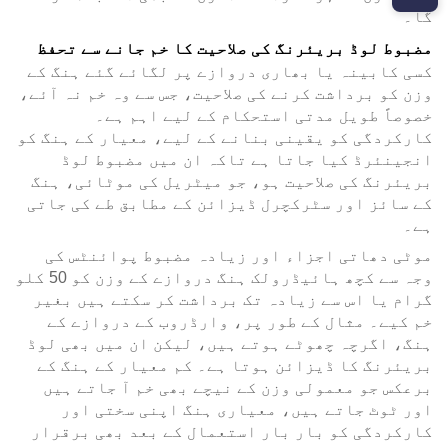
گا۔
مضبوط لوڈ بریئرنگ کی صلاحیت کا خم جانے سے تحفظ
کسی کابینہ یا بھاری دروازے پر لگائے گئے ہنگ کے
وزن کو برداشت کرنے کی صلاحیت، جس سے وہ خم نہ آئے،
خصوصاً طویل مدتی استحکام کے لیے اہم ہے۔
کارکردگی کو یقینی بنانے کے لیے، معیار کے ہنگ کو
انجینئرڈ کیا جاتا ہے تاکہ ان میں مضبوط لوڈ
بریئرنگ کی صلاحیت ہو، جو میٹریل کی موٹائی، ہنگ
کے سائز اور سٹرکچرل ڈیزائن کے مطابق طے کی جاتی
ہے۔
موٹی دھاتی اجزاء اور زیادہ مضبوط پوائنٹس کی
وجہ سے کچھ ہائیڈرولک ہنگ دروازے کے وزن کو 50 کلو
گرام یا اس سے زیادہ تک برداشت کر سکتے ہیں بغیر
خم کیے۔ مثال کے طور پر، وارڈروب کے دروازے کے
ہنگ، اگرچہ چھوٹے ہوتے ہیں، لیکن ان میں بھی لوڈ
بریئرنگ کا ڈیزائن ہوتا ہے۔ کم معیار کے ہنگ کے
برعکس جو معمولی وزن کے نیچے بھی خم آ جاتے ہیں
اور ٹوٹ جاتے ہیں، معیاری ہنگ اپنی سختی اور
کارکردگی کو بار بار استعمال کے بعد بھی برقرار