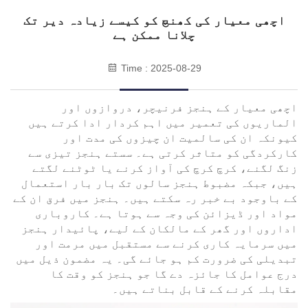
اچھی معیار کی کھنچ کو کیسے زیادہ دیر تک
چلانا ممکن ہے
Time : 2025-08-29
اچھی معیار کے ہنجز فرنیچر، دروازوں اور
الماریوں کی تعمیر میں اہم کردار ادا کرتے ہیں
کیونکہ ان کی سالمیت ان چیزوں کی مدت اور
کارکردگی کو متاثر کرتی ہے۔ سستے ہنجز تیزی سے
زنگ لگنے، کرچ کرچ کی آواز کرنے یا ٹوٹنے لگتے
ہیں، جبکہ مضبوط ہنجز سالوں تک بار بار استعمال
کے باوجود بے خبر رہ سکتے ہیں۔ ہنجز میں فرق ان کے
مواد اور ڈیزائن کی وجہ سے ہوتا ہے۔ کاروباری
اداروں اور گھر کے مالکان کے لیے، پائیدار ہنجز
میں سرمایہ کاری کرنے سے مستقبل میں مرمت اور
تبدیلی کی ضرورت کم ہو جائے گی۔ یہ مضمون ذیل میں
درج عوامل کا جائزہ دے گا جو ہنجز کو وقت کا
مقابلہ کرنے کے قابل بناتے ہیں۔