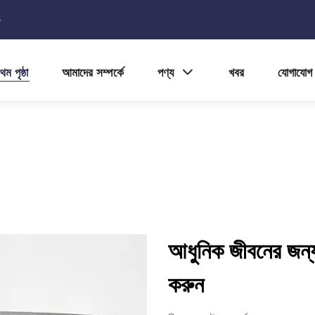
5
থম পৃষ্ঠা
আমাদের সম্পর্কে
পণ্য
খবর
যোগাযোগ
আধুনিক জীবনের জন্য
করুন