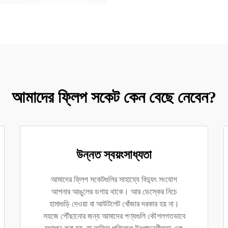
আমাদের ফ্লিপ সকেট কেন বেছে নেবেন?
উন্নত স্বয়ংসাধ্যতা
আমাদের ফ্লিপ সকেটগুলির সাহায্যে বিদ্যুৎ সংযোগ
আপনার আঙুলের ডগায় থাকে। আর ডেস্কের নিচে
হামাগুড়ি দেওয়া বা আউটলেট খোঁজার দরকার হয় না।
সহজে পৌঁছানোর জন্য আমাদের পণ্যগুলি কৌশলগতভাবে