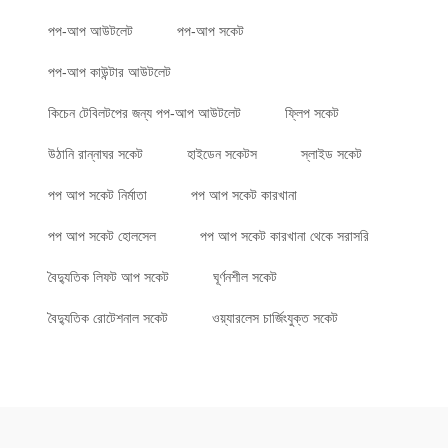
পপ-আপ আউটলেট
পপ-আপ সকেট
পপ-আপ কাউন্টার আউটলেট
কিচেন টেবিলটপের জন্য পপ-আপ আউটলেট
ফ্লিপ সকেট
উঠানি রান্নাঘর সকেট
হাইডেন সকেটস
স্লাইড সকেট
পপ আপ সকেট নির্মাতা
পপ আপ সকেট কারখানা
পপ আপ সকেট হোলসেল
পপ আপ সকেট কারখানা থেকে সরাসরি
বৈদ্যুতিক লিফট আপ সকেট
ঘূর্ণনশীল সকেট
বৈদ্যুতিক রোটেশনাল সকেট
ওয়্যারলেস চার্জিংযুক্ত সকেট