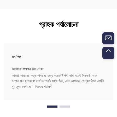
গ্রাহক পর্যালোচনা
জন স্মিথ
অসাধারণ গুণমান এবং সেবা!
আমরা আমাদের নতুন অফিসের জন্য কয়েকটি পপ আপ সকেট কিনেছি, এবং
গুণগত মান চমৎকার! ইনস্টলেশনটি সহজ ছিল, এবং আমাদের ডেস্কগুলিতে এগুলি
খুব সুন্দর দেখাচ্ছে। উচ্চতর পরামর্শ!