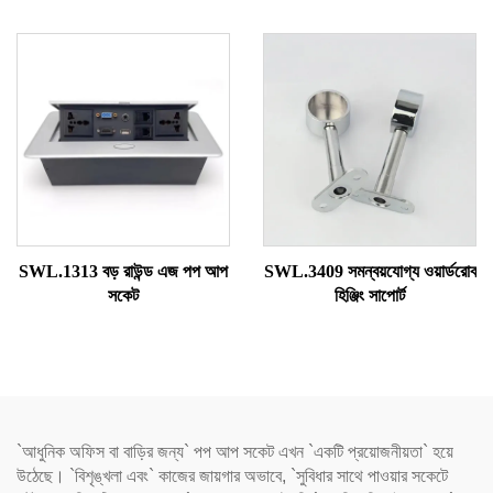
SWL.1313 বড় রাউন্ড এজ পপ আপ
SWL.3409 সমন্বয়যোগ্য ওয়ার্ডরোব
সকেট
হিঞ্জিং সাপোর্ট
`আধুনিক অফিস বা বাড়ির জন্য` পপ আপ সকেট এখন `একটি প্রয়োজনীয়তা` হয়ে
উঠেছে। `বিশৃঙ্খলা এবং` কাজের জায়গার অভাবে, `সুবিধার সাথে পাওয়ার সকেটে