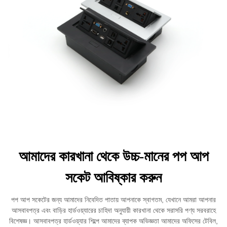
আমাদের কারখানা থেকে উচ্চ-মানের পপ আপ
সকেট আবিষ্কার করুন
পপ আপ সকেটের জন্য আমাদের নিবেদিত পাতায় আপনাকে স্বাগতম, যেখানে আমরা আপনার
আসবাবপত্র এবং বাড়ির হার্ডওয়্যারের চাহিদা অনুযায়ী কারখানা থেকে সরাসরি পণ্য সরবরাহে
বিশেষজ্ঞ। আসবাবপত্র হার্ডওয়্যার শিল্পে আমাদের ব্যাপক অভিজ্ঞতা আমাদের অফিসের টেবিল,