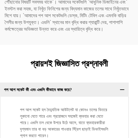
পৌঁছানোর বিষয়টি সবসময় থাকে`। আমাদের সকেটগুলি `আধুনিক ডিজাইনের এবং`
ইনস্টল করা সহজ, যা নিখুঁত ফিনিশের জন্য বিদ্যমান কাজের তলের সাথে নিখুঁতভাবে
মিশে যায়। `আমাদের পপ আপ সকেটগুলি ডেস্ক, মিটিং টেবিল এবং এমনকি বাড়ির
শৈলীর জন্য উপযুক্ত। এগুলি` স্থানের মান বৃদ্ধি করার গ্যারান্টি দেয়, পাশাপাশি
কর্মক্ষেত্রের অভিজ্ঞতা উন্নত করে এবং এর স্থায়িত্ব বৃদ্ধি করে।
প্রায়শই জিজ্ঞাসিত প্রশ্নাবলী
পপ আপ সকেট কী এবং এগুলি কীভাবে কাজ করে?
পপ আপ সকেট হল বৈদ্যুতিক আউটলেট যা কোনও তলের ভিতরে
লুকানো যেতে পারে এবং প্রয়োজনে সহজেই ব্যবহার করা যেতে
পারে। এগুলি তল থেকে উপরে উঠে আসে, যাতে ব্যবহারকারীরা
দৃশ্যমান তার বা বড় আকারের পাওয়ার স্ট্রিপ ছাড়াই ডিভাইসগুলি
প্লাগ করতে পারেন।