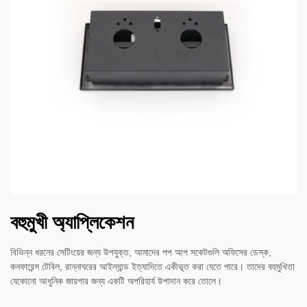
বহুমুখী অ্যাপ্লিকেশন
বিভিন্ন ধরনের সেটিংয়ের জন্য উপযুক্ত, আমাদের পপ আপ সকেটগুলি অফিসের ডেস্ক,
কনফারেন্স টেবিল, রান্নাঘরের আইল্যান্ড ইত্যাদিতে একীভূত করা যেতে পারে। তাদের বহুমুখিতা
যেকোনো আধুনিক জায়গার জন্য একটি অপরিহার্য উপাদান করে তোলে।