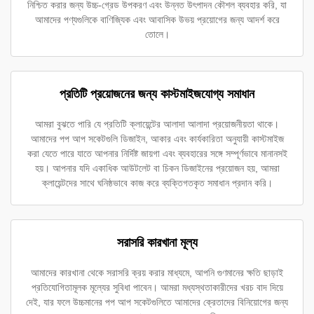
নিশ্চিত করার জন্য উচ্চ-গ্রেড উপকরণ এবং উন্নত উৎপাদন কৌশল ব্যবহার করি, যা
আমাদের পণ্যগুলিকে বাণিজ্যিক এবং আবাসিক উভয় প্রয়োগের জন্য আদর্শ করে
তোলে।
প্রতিটি প্রয়োজনের জন্য কাস্টমাইজযোগ্য সমাধান
আমরা বুঝতে পারি যে প্রতিটি ক্লায়েন্টের আলাদা আলাদা প্রয়োজনীয়তা থাকে।
আমাদের পপ আপ সকেটগুলি ডিজাইন, আকার এবং কার্যকারিতা অনুযায়ী কাস্টমাইজ
করা যেতে পারে যাতে আপনার নির্দিষ্ট জায়গা এবং ব্যবহারের সঙ্গে সম্পূর্ণভাবে মানানসই
হয়। আপনার যদি একাধিক আউটলেট বা চিকন ডিজাইনের প্রয়োজন হয়, আমরা
ক্লায়েন্টদের সাথে ঘনিষ্ঠভাবে কাজ করে ব্যক্তিগতকৃত সমাধান প্রদান করি।
সরাসরি কারখানা মূল্য
আমাদের কারখানা থেকে সরাসরি ক্রয় করার মাধ্যমে, আপনি গুণমানের ক্ষতি ছাড়াই
প্রতিযোগিতামূলক মূল্যের সুবিধা পাবেন। আমরা মধ্যস্থতাকারীদের খরচ বাদ দিয়ে
দেই, যার ফলে উচ্চমানের পপ আপ সকেটগুলিতে আমাদের ক্রেতাদের বিনিয়োগের জন্য