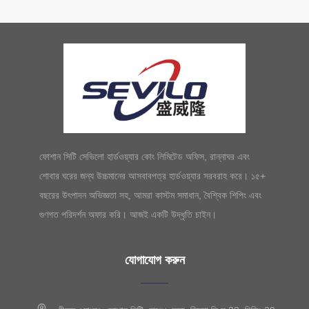
ফোশান সিটি সেভিলো হার্ডওয়্যার কোং লিমিটেড অফিস, রান্নাঘর এবং
শোবার ঘরের জন্য উচ্চমানের আসবাবপত্র হার্ডওয়্যার সরবরাহ করে। ১৫+
বছরের উৎপাদন অভিজ্ঞতা সহ, আমরা কাস্টম সমাধান, বৈশ্বিক শিপিং এবং
গুণগত পরিদর্শন অফার করি। আজই একটি উদ্ধৃতি চাইন।
যোগাযোগ করুন