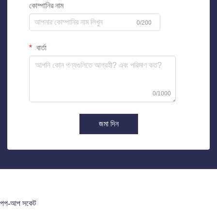
কোম্পানির নাম
0/200
বার্তা
0/1000
জমা দিন
পপ-আপ সকেট