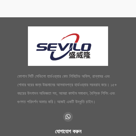
ফোশান সিটি সেভিলো হার্ডওয়্যার কোং লিমিটেড অফিস, রান্নাঘর এবং
শোবার ঘরের জন্য উচ্চমানের আসবাবপত্র হার্ডওয়্যার সরবরাহ করে। ১৫+
বছরের উৎপাদন অভিজ্ঞতা সহ, আমরা কাস্টম সমাধান, বৈশ্বিক শিপিং এবং
গুণগত পরিদর্শন অফার করি। আজই একটি উদ্ধৃতি চাইন।
যোগাযোগ করুন