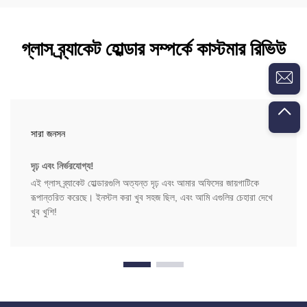
গ্লাস ব্র্যাকেট হোল্ডার সম্পর্কে কাস্টমার রিভিউ
সারা জনসন
দৃঢ় এবং নির্ভরযোগ্য!
এই গ্লাস ব্র্যাকেট হোল্ডারগুলি অত্যন্ত দৃঢ় এবং আমার অফিসের জায়গাটিকে
রূপান্তরিত করেছে। ইনস্টল করা খুব সহজ ছিল, এবং আমি এগুলির চেহারা দেখে
খুব খুশি!