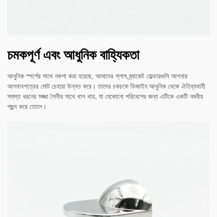
চমকপূর্ণ এবং আধুনিক বাহ্যিকতা
আধুনিক স্পর্শের সাথে নকশা করা হয়েছে, আমাদের গ্লাস ব্র্যাকেট হোল্ডারগুলি আপনার
আসবাবপত্রের মোট চেহারা উন্নত করে। তাদের চকচকে ডিজাইন আধুনিক থেকে ঐতিহ্যবাহী
সমস্ত ধরনের সজ্জা শৈলীর সাথে খাপ খায়, যা যেকোনো পরিবেশের জন্য এটিকে একটি নমনীয়
পছন্দ করে তোলে।