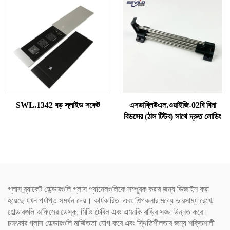
SWL.1342 বড় স্লাইড সকেট
এসডাব্লিউএল.ওয়াইজি-02বি বিনা
বিডসের (ঠাস টিউব) সাথে দ্রুত লোডিং
গ্লাস ব্র্যাকেট হোল্ডারগুলি গ্লাস প্যানেলগুলিকে সম্পূরক করার জন্য ডিজাইন করা
হয়েছে যখন পর্যাপ্ত সমর্থন দেয়। কার্যকারিতা এবং শিল্পকলার মধ্যে ভারসাম্য রেখে,
হোল্ডারগুলি অফিসের ডেস্ক, মিটিং টেবিল এবং এমনকি বাড়ির সজ্জা উন্নত করে।
চমৎকার গ্লাস হোল্ডারগুলি মার্জিততা যোগ করে এবং স্থিতিশীলতার জন্য শক্তিশালী