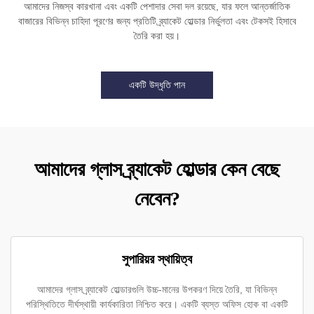
আমাদের নিজস্ব কারখানা এবং একটি পেশাদার সেবা দল রয়েছে, যার ফলে আন্তর্জাতিক
বাজারের বিভিন্ন চাহিদা পূরণের জন্য প্রতিটি ব্র্যাকেট হোল্ডার নির্ভুলতা এবং টেকসই হিসাবে
তৈরি করা হয়।
একটি উদ্ধৃতি পান
আমাদের গ্লাস ব্র্যাকেট হোল্ডার কেন বেছে
নেবেন?
সুপারিয়র স্থায়িত্ব
আমাদের গ্লাস ব্র্যাকেট হোল্ডারগুলি উচ্চ-মানের উপকরণ দিয়ে তৈরি, যা বিভিন্ন
পরিস্থিতিতে দীর্ঘস্থায়ী কার্যকারিতা নিশ্চিত করে। একটি ব্যস্ত অফিস হোক বা একটি