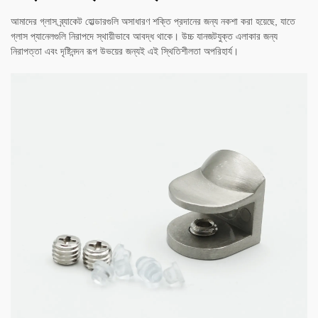
আমাদের গ্লাস ব্র্যাকেট হোল্ডারগুলি অসাধারণ শক্তি প্রদানের জন্য নকশা করা হয়েছে, যাতে
গ্লাস প্যানেলগুলি নিরাপদে স্থায়ীভাবে আবদ্ধ থাকে। উচ্চ যানজটযুক্ত এলাকার জন্য
নিরাপত্তা এবং দৃষ্টিনন্দন রূপ উভয়ের জন্যই এই স্থিতিশীলতা অপরিহার্য।