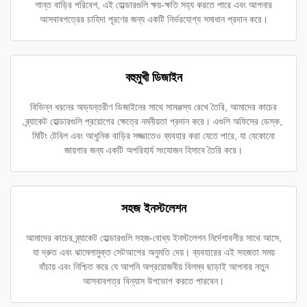
শান্ত বাড়ির পরিবেশ, এই হোল্ডারগুলি ক্ষয়-ক্ষতি সহ্য করতে পারে এবং আপনার
আসবাবপত্রের চাহিদা পূরণের জন্য একটি নির্ভরযোগ্য সমাধান প্রদান করে।
বহুমুখী ডিজাইন
বিভিন্ন ধরনের অভ্যন্তরীণ ডিজাইনের সাথে সামঞ্জস্য রেখে তৈরি, আমাদের কাচের
ব্র্যাকেট হোল্ডারগুলি প্রয়োগের ক্ষেত্রে নমনীয়তা প্রদান করে। এগুলি অফিসের ডেস্ক,
মিটিং টেবিল এবং আধুনিক বাড়ির সজ্জাতেও ব্যবহার করা যেতে পারে, যা যেকোনো
জায়গার জন্য একটি অপরিহার্য সংযোজন হিসাবে তৈরি করে।
সহজ ইনস্টলেশন
আমাদের কাচের ব্র্যাকেট হোল্ডারগুলি সহজ-বোধ্য ইনস্টলেশন নির্দেশাবলীর সাথে আসে,
যা দ্রুত এবং ঝামেলামুক্ত সেটআপের অনুমতি দেয়। ব্যবহারের এই সহজতা সময়
বাঁচায় এবং নিশ্চিত করে যে আপনি অপ্রয়োজনীয় বিলম্ব ছাড়াই আপনার নতুন
আসবাবপত্র বিন্যাস উপভোগ করতে পারবেন।