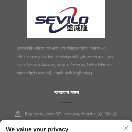
ফোশান সিটি সেভিলো হার্ডওয়্যার কোং লিমিটেড অফিস, রান্নাঘর এবং
শোবার ঘরের জন্য উচ্চমানের আসবাবপত্র হার্ডওয়্যার সরবরাহ করে। ১৫+
বছরের উৎপাদন অভিজ্ঞতা সহ, আমরা কাস্টম সমাধান, বৈশ্বিক শিপিং এবং
গুণগত পরিদর্শন অফার করি। আজই একটি উদ্ধৃতি চাইন।
যোগাযোগ করুন
চীনের গুয়াংডং, ফোশান সিটি, চাঞ্চেং জেলা, জিহুয়া সি লু 33, বিল্ডিং 29
+86-13630015425
We value your privacy