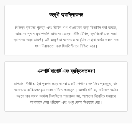
বহুমুখী অ্যাপ্লিকেশন
বিভিন্ন গ্লাসের পুরুত্ব এবং স্টাইল খাপ খাওয়ানোর জন্য ডিজাইন করা হয়েছে,
আমাদের গ্লাস ক্ল্যাম্পগুলি অফিসের ডেস্ক, মিটিং টেবিল, ক্যাবিনেট এবং সজ্জা
স্থাপনের জন্য আদর্শ। এই বহুমুখিতা আপনাকে আধুনিক চেহারা অর্জন করতে দেয়
যখন নিরাপত্তা এবং স্থিতিশীলতা নিশ্চিত করে।
এক্সপার্ট সাপোর্ট এবং ব্যক্তিগতকরণ
আপনার নির্দিষ্ট চাহিদা পূরণের জন্য আমরা একটি পেশাদার দল নিয়ে প্রস্তুত, যারা
আপনাকে ব্যক্তিগতকৃত সমাধান দিতে প্রস্তুত। আপনি যদি বড় পরিমাণে অর্ডার
করতে চান অথবা কাস্টম ডিজাইনের প্রয়োজন হয়, আমাদের নিবেদিত সহায়তা
আপনাকে সেরা পরিষেবা এবং পণ্য দেবার নিশ্চয়তা দেয়।