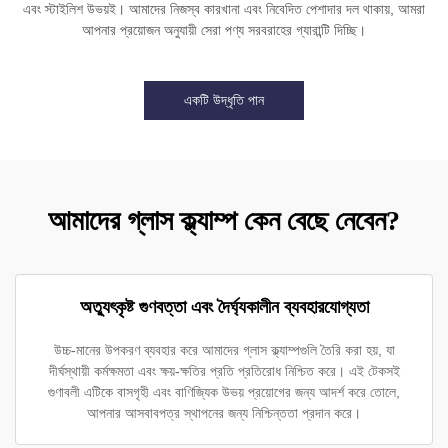
এবং স্টাইলিশ উভয়ই। আমাদের নিজস্ব কারখানা এবং নিবেদিত পেশাদার দল থাকায়, আমরা
আপনার প্রয়োজন অনুযায়ী সেরা পণ্য সরবরাহের গ্যারান্টি দিচ্ছি।
একটি উদ্ধৃতি পান
আমাদের গ্লাস ক্ল্যাম্প কেন বেছে নেবেন?
অত্যুৎকৃষ্ট গুণবত্তা এবং দৈর্ঘ্যকালীন ব্যবহারযোগ্যতা
উচ্চ-মানের উপকরণ ব্যবহার করে আমাদের গ্লাস ক্ল্যাম্পগুলি তৈরি করা হয়, যা
দীর্ঘস্থায়ী কর্মক্ষমতা এবং ক্ষয়-ক্ষতির প্রতি প্রতিরোধ নিশ্চিত করে। এই টেকসই
গুণাবলী এটিকে বাসগৃহী এবং বাণিজ্যিক উভয় প্রয়োগের জন্য আদর্শ করে তোলে,
আপনার আসবাবপত্র স্থাপনের জন্য নিশ্চিন্ততা প্রদান করে।