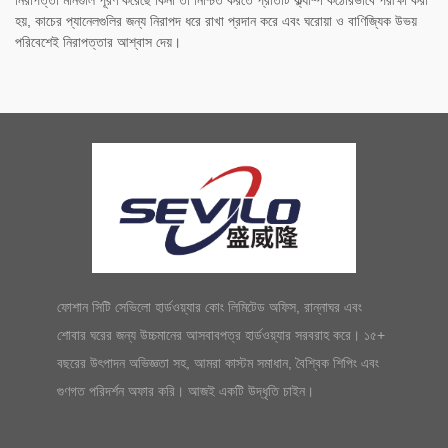
হয়, কাচের প্যানেলগুলির জন্য নিরাপদ ধরে রাখা প্রদান করে এবং ঘরোয়া ও বাণিজ্যিক উভয়
পরিবেশেই নিরাপত্তার আশ্বাস দেয়।
ফোশান সিটি সেভিলো হার্ডওয়্যার কোং লিমিটেড অফিস, রান্নাঘর এবং
শোবার ঘরের জন্য উচ্চমানের আসবাবপত্র হার্ডওয়্যার সরবরাহ করে। ১৫+
বছরের উৎপাদন অভিজ্ঞতা সহ, আমরা কাস্টম সমাধান, বৈশ্বিক শিপিং এবং
গুণগত পরিদর্শন অফার করি। আজই একটি উদ্ধৃতি চাইন।