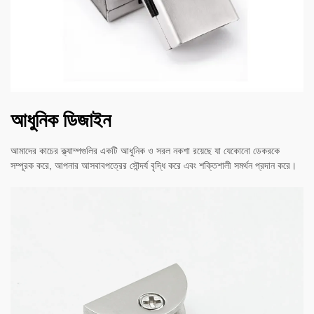
আধুনিক ডিজাইন
আমাদের কাচের ক্ল্যাম্পগুলির একটি আধুনিক ও সরল নকশা রয়েছে যা যেকোনো ডেকরকে
সম্পূরক করে, আপনার আসবাবপত্রের সৌন্দর্য বৃদ্ধি করে এবং শক্তিশালী সমর্থন প্রদান করে।