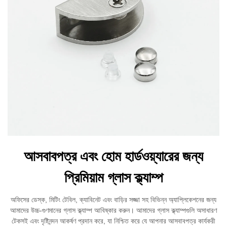
আসবাবপত্র এবং হোম হার্ডওয়্যারের জন্য
প্রিমিয়াম গ্লাস ক্ল্যাম্প
অফিসের ডেস্ক, মিটিং টেবিল, ক্যাবিনেট এবং বাড়ির সজ্জা সহ বিভিন্ন অ্যাপ্লিকেশনের জন্য
আমাদের উচ্চ-গুণমানের গ্লাস ক্ল্যাম্প আবিষ্কার করুন। আমাদের গ্লাস ক্ল্যাম্পগুলি অসাধারণ
টেকসই এবং দৃষ্টিনন্দন আকর্ষণ প্রদান করে, যা নিশ্চিত করে যে আপনার আসবাবপত্র কার্যকরী