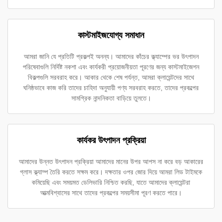
কাস্টমাইজযোগ্য সমাধান
আমরা জানি যে প্রতিটি প্রকল্পই অনন্য। আমাদের কাঁচের ক্ল্যাম্পের ভর উৎপাদন
পরিষেবাগুলি নির্দিষ্ট নকশা এবং কার্যকরী প্রয়োজনীয়তা পূরণের জন্য কাস্টমাইজেশন
বিকল্পগুলি সরবরাহ করে। আকার থেকে শেষ পর্যন্ত, আমরা ক্লায়েন্টদের সাথে
ঘনিষ্ঠভাবে কাজ করি তাদের চাহিদা অনুযায়ী পণ্য সরবরাহ করতে, তাদের প্রকল্পের
সামগ্রিক নান্দনিকতা বাড়িয়ে তুলতে।
কার্যকর উৎপাদন প্রক্রিয়া
আমাদের উন্নত উৎপাদন প্রক্রিয়া আমাদের মানের উপর আপস না করে বড় আকারের
গ্লাস ক্ল্যাম্প তৈরি করতে সক্ষম করে। দক্ষতার ওপর জোর দিয়ে আমরা লিড টাইমকে
কমিয়েছি এবং সময়মত ডেলিভারি নিশ্চিত করছি, যাতে আমাদের ক্লায়েন্টরা
আত্মবিশ্বাসের সাথে তাদের প্রকল্পের সময়সীমা পূরণ করতে পারে।