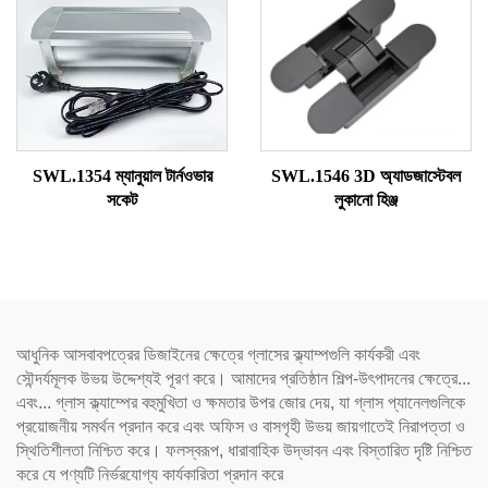
SWL.1354 ম্যানুয়াল টার্নওভার
SWL.1546 3D অ্যাডজাস্টেবল
সকেট
লুকানো হিঞ্জ
আধুনিক আসবাবপত্রের ডিজাইনের ক্ষেত্রে গ্লাসের ক্ল্যাম্পগুলি কার্যকরী এবং
সৌন্দর্যমূলক উভয় উদ্দেশ্যই পূরণ করে। আমাদের প্রতিষ্ঠান শিল্প-উৎপাদনের ক্ষেত্রে...
এবং... গ্লাস ক্ল্যাম্পের বহুমুখিতা ও ক্ষমতার উপর জোর দেয়, যা গ্লাস প্যানেলগুলিকে
প্রয়োজনীয় সমর্থন প্রদান করে এবং অফিস ও বাসগৃহী উভয় জায়গাতেই নিরাপত্তা ও
স্থিতিশীলতা নিশ্চিত করে। ফলস্বরূপ, ধারাবাহিক উদ্ভাবন এবং বিস্তারিত দৃষ্টি নিশ্চিত
করে যে পণ্যটি নির্ভরযোগ্য কার্যকারিতা প্রদান করে