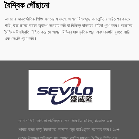
বৈশ্বিক পৌঁছানো
আমাদের আন্তর্জাতিক শিপিং ক্ষমতার মাধ্যমে, আমরা বিশ্বজুড়ে ক্লায়েন্টদের পরিবেশন করতে
পারি, উচ্চ-মানের কাচের ক্ল্যাম্প সরবরাহ করি যা বিভিন্ন বাজারের চাহিদা পূরণ করে। আমাদের
বৈশ্বিক উপস্থিতি নিশ্চিত করে যে আমরা বিভিন্ন সাংস্কৃতিক পছন্দ এবং মানগুলি বুঝতে পারি
এবং সেগুলি পূরণ করি।
ফোশান সিটি সেভিলো হার্ডওয়্যার কোং লিমিটেড অফিস, রান্নাঘর এবং
শোবার ঘরের জন্য উচ্চমানের আসবাবপত্র হার্ডওয়্যার সরবরাহ করে। ১৫+
বছরের উৎপাদন অভিজ্ঞতা সহ, আমরা কাস্টম সমাধান, বৈশ্বিক শিপিং এবং