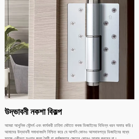
উদ্ভাবনী নকশা বিকল্প
আমরা আধুনিক সৌন্দর্য এবং কার্যকরী চাহিদা মেটাতে কবজ ডিজাইনের বিভিন্ন ধরন অফার করি।
আমাদের উদ্ভাবনী সমাধানগুলি নিশ্চিত করে যে আপনি কোনও আসবাবপত্র ডিজাইনের মধ্যে
সহজে একীভূত হওয়ার জন্য শৈলী বা কর্মক্ষমতার ক্ষেত্রে কোনও আপস করবেন না।