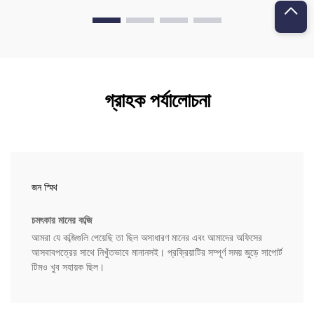
গ্রাহক পর্যালোচনা
জন স্মিথ
চমৎকার মানের কব্জি
আমরা যে কব্জিগুলি পেয়েছি তা ছিল অসাধারণ মানের এবং আমাদের অফিসের
আসবাবপত্রের সাথে নিখুঁতভাবে মানানসই। প্রক্রিয়াটির সম্পূর্ণ সময় জুড়ে সাপোর্ট
টিমও খুব সহায়ক ছিল।