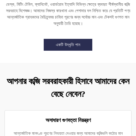
ডেস্ক, মিটিং টেবিল, ক্যাবিনেট, ওয়ার্ডরোব ইত্যাদি বিভিন্ন ক্ষেত্রে ব্যবহৃত শীর্ষস্থানীয় কব্জি
সরবরাহে বিশেষজ্ঞ। আমাদের নিজস্ব কারখানা এবং পেশাদার দল নিশ্চিত করে যে প্রতিটি পণ্য
আন্তর্জাতিক গ্রাহকদের বৈচিত্র্যময় চাহিদা পূরণের জন্য সর্বোচ্চ মান এবং টেকসই গুণগত মান
অনুযায়ী তৈরি হয়েছে।
একটি উদ্ধৃতি পান
আপনার কব্জি সরবরাহকারী হিসাবে আমাদের কেন
বেছে নেবেন?
অসাধারণ গুণবত্তা নিয়ন্ত্রণ
আন্তর্জাতিক মানদণ্ড পূরণের নিশ্চয়তা দেওয়ার জন্য আমাদের কব্জিগুলি কঠোর মান