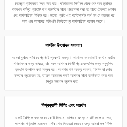
নিয়ন্ত্রণ প্রক্রিয়ার মধ্য দিয়ে যায়। কাঁচামালের নির্বাচন থেকে শুরু করে চূড়ান্ত
পরিদর্শন পর্যন্ত প্রতিটি ধাপ সতর্কতার সাথে পরিচালনা করা হয় যাতে টেকসই গুণমান
এবং কার্যকারিতা নিশ্চিত হয়। মানের প্রতি এই প্রতিশ্রুতি অর্থ হল যে বছরের পর
বছর ধরে আমাদের কব্জিগুলি নির্ভরযোগ্য কার্যকারিতা প্রদান করবে।
কাস্টম উৎপাদন সমাধান
আমরা বুঝতে পারি যে প্রতিটি প্রকল্পই অনন্য। আমাদের কারখানাটি কাস্টম অর্ডার
পরিচালনার জন্য সজ্জিত, যার ফলে আপনার নির্দিষ্ট প্রয়োজনগুলির জন্য অনুকূলিত
কব্জগুলি উৎপাদন করা সম্ভব হয়। আপনার যদি অনন্য আকার, ফিনিশ বা লোড
ক্ষমতার প্রয়োজন হয়, তাহলে আমাদের দলটি আপনার সাথে ঘনিষ্ঠভাবে কাজ করে
নিখুঁত সমাধান প্রদান করে।
বিশ্বব্যাপী শিপিং এবং সমর্থন
একটি বৈশ্বিক কব্জ সরবরাহকারী হিসাবে, আপনার অবস্থান যাই হোক না কেন,
আপনার পণ্যগুলি সময়মতো পৌঁছানোর নিশ্চয়তা দেওয়ার জন্য আমরা দক্ষ শিপিং