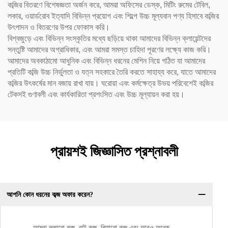
কব্জির বিতরণে বিশেষজ্ঞতা অর্জন করে, আমরা অফিসের ডেস্ক, মিটিং রুমের টেবিল,
লকার, ওয়ার্ডরোব ইত্যাদি বিভিন্ন প্রয়োগ এবং শিল্পে উচ্চ মূল্যবান পণ্য হিসাবে কব্জির
উৎপাদন ও বিতরণের উপর ফোকাস করি।
বিশ্বজুড়ে এবং বিভিন্ন সংস্কৃতির মধ্যে ছড়িয়ে থাকা আমাদের বিভিন্ন ক্লায়েন্টদের
সন্তুষ্টি আমাদের অগ্রাধিকার, এবং আমরা সমস্ত চাহিদা পূরণের লক্ষ্যে কাজ করি।
আমাদের অবকাঠামো আধুনিক এবং বিভিন্ন ধরনের মেশিন নিয়ে গঠিত যা আমাদের
প্রতিটি কব্জি উচ্চ নির্ভুলতা ও যত্ন সহকারে তৈরি করতে সাহায্য করে, যাতে আমাদের
কব্জির উৎকর্ষের মান বজায় রাখা যায়। ঘরোয়া এবং কর্মক্ষেত্র উভয় পরিবেশেই কব্জির
টেকসই গুণাবলী এবং কার্যকারিতা প্রশংসিত এবং উচ্চ মূল্যায়ন করা হয়।
প্রায়শই জিজ্ঞাসিত প্রশ্নাবলী
আপনি কোন ধরনের কব্জ অফার করেন?
আমরা লুকানো কব্জ, বাট কব্জ, পিয়ানো কব্জ এবং আরও অনেক