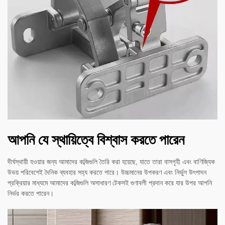
আপনি যে স্থায়িত্বে বিশ্বাস করতে পারেন
দীর্ঘস্থায়ী হওয়ার জন্য আমাদের কব্জিগুলি তৈরি করা হয়েছে, যাতে তারা বাসগৃহী এবং বাণিজ্যিক
উভয় পরিবেশেই দৈনিক ব্যবহার সহ্য করতে পারে। উচ্চমানের উপকরণ এবং নির্ভুল উৎপাদন
প্রক্রিয়ার মাধ্যমে আমাদের কব্জিগুলি অসাধারণ টেকসই গুণাবলী প্রদান করে যার উপর আপনি
নির্ভর করতে পারেন।