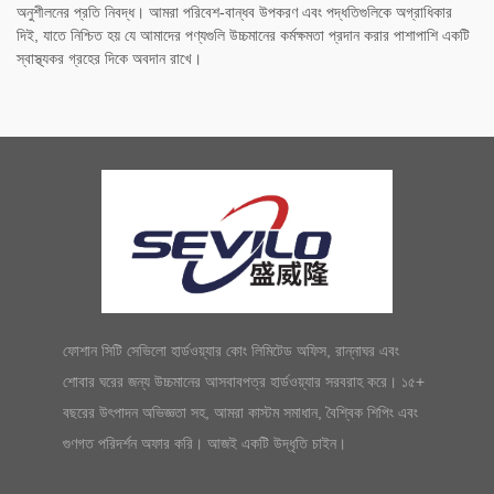
অনুশীলনের প্রতি নিবদ্ধ। আমরা পরিবেশ-বান্ধব উপকরণ এবং পদ্ধতিগুলিকে অগ্রাধিকার
দিই, যাতে নিশ্চিত হয় যে আমাদের পণ্যগুলি উচ্চমানের কর্মক্ষমতা প্রদান করার পাশাপাশি একটি
স্বাস্থ্যকর গ্রহের দিকে অবদান রাখে।
ফোশান সিটি সেভিলো হার্ডওয়্যার কোং লিমিটেড অফিস, রান্নাঘর এবং
শোবার ঘরের জন্য উচ্চমানের আসবাবপত্র হার্ডওয়্যার সরবরাহ করে। ১৫+
বছরের উৎপাদন অভিজ্ঞতা সহ, আমরা কাস্টম সমাধান, বৈশ্বিক শিপিং এবং
গুণগত পরিদর্শন অফার করি। আজই একটি উদ্ধৃতি চাইন।