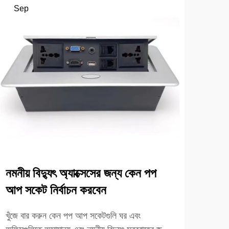
Sep
Se
কী এক
স্ট্যা
পিছনে
নমনীয় বিদ্যুৎ অ্যাক্সেসের জন্য কেন পপ
আসলে ক
আরও দ
আপ সকেট নির্বাচন করবেন
জেনে ন
খুঁজে বার করুন কেন পপ আপ সকেটগুলি ঘর এবং