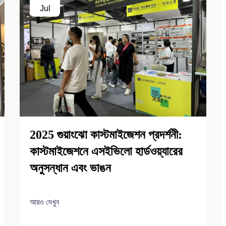
Jul
2025 গুয়াংঝো কাস্টমাইজেশন প্রদর্শনী:
কাস্টমাইজেশনে এসইভিলো হার্ডওয়্যারের
অনুসন্ধান এবং ভাঙন
আরও দেখুন