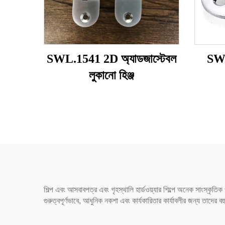
SWL.1541 2D অ্যাডজাস্টেবল
SWL
লুকানো হিঞ্জ
শিল্প এবং আসবাবপত্র এবং গৃহস্থালি হার্ডওয়্যার শিল্পে অনেক সাংস্কৃতি
গুরুত্বপূর্ণভাবে, আধুনিক নকশা এবং কার্যকারিতার কার্যাবলীর জন্য তাদের