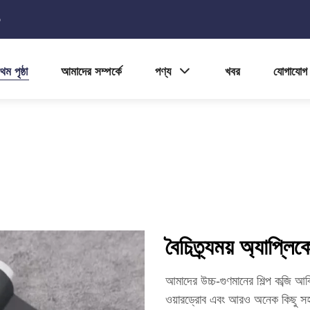
5
থম পৃষ্ঠা
আমাদের সম্পর্কে
পণ্য
খবর
যোগাযোগ
বৈচিত্র্যময় অ্যাপ্লিক
আমাদের উচ্চ-গুণমানের শিল্প কব্জি আব
ওয়ারড্রোব এবং আরও অনেক কিছু সহ ব