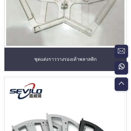
ชุดแต่งราววางรองเท้าพลาสติก