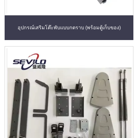
อุปกรณ์เสริมโต๊ะพับแบบกดราบ (พร้อมตู้เก็บของ)